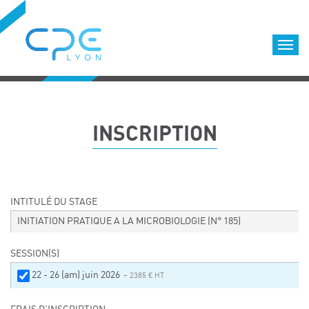
Cookies management panel
Accueil
Formations qualifiantes
INSCRIPTION
Formations diplômantes
Infos pratiques
Déroulement des formations
Equipe
INTITULÉ DU STAGE
Nous choisir
INITIATION PRATIQUE A LA MICROBIOLOGIE
(N° 185)
Nos locaux
SESSION(S)
LOCATION DE SALLES DE FORMATION
22 - 26 (am) juin 2026
– 2385 € HT
Accès
Nos clients