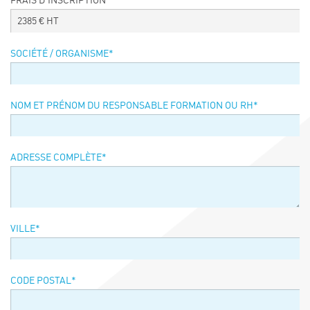
FRAIS D’INSCRIPTION
Événements
2385
€ HT
Symposium on Chain Transfer Catalysis for
sustainability – September 15 and 16, 2026
SOCIÉTÉ / ORGANISME
*
FRENCH-CHINESE CONFERENCE ON GREEN
CHEMISTRY
Contacts
NOM ET PRÉNOM DU RESPONSABLE FORMATION OU RH
*
ADRESSE COMPLÈTE
*
VILLE
*
CODE POSTAL
*