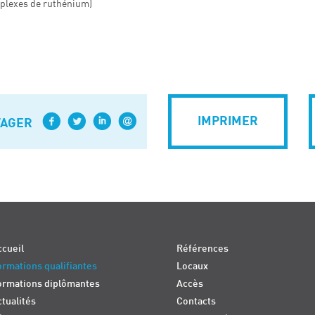
plexes de ruthénium)
IMPRIMER
TAGER
cueil
Références
rmations qualifiantes
Locaux
ormations diplômantes
Accès
tualités
Contacts