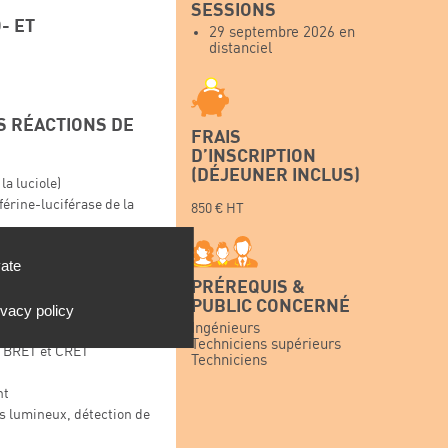
SESSIONS
- ET
29 septembre 2026 en
distanciel
S RÉACTIONS DE
FRAIS
D’INSCRIPTION
(DÉJEUNER INCLUS)
la luciole)
érine-luciférase de la
850 € HT
ienne
vate
cence
PRÉREQUIS &
quorine
PUBLIC CONCERNÉ
ivacy policy
Ingénieurs
Techniciens supérieurs
, BRET et CRET
Techniciens
nt
s lumineux, détection de