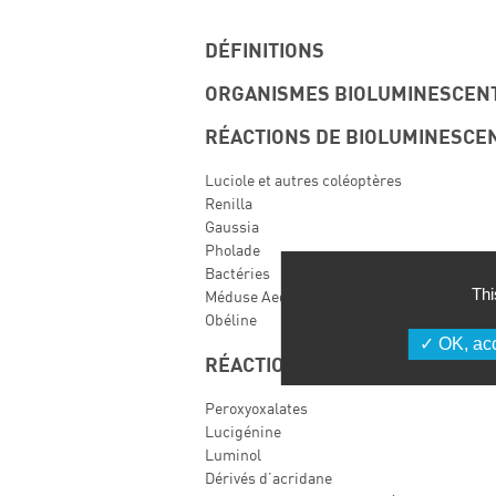
DÉFINITIONS
ORGANISMES BIOLUMINESCEN
RÉACTIONS DE BIOLUMINESCE
Luciole et autres coléoptères
Renilla
Gaussia
Pholade
Bactéries
Thi
Méduse Aequorea, GFP et mutants
Obéline
OK, acc
RÉACTIONS DE CHIMILUMINES
Peroxyoxalates
Lucigénine
Luminol
Dérivés d’acridane