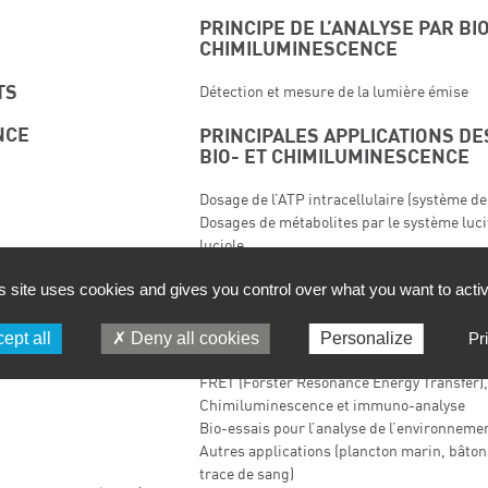
PRINCIPE DE L’ANALYSE PAR BIO
CHIMILUMINESCENCE
TS
Détection et mesure de la lumière émise
NCE
PRINCIPALES APPLICATIONS DE
BIO- ET CHIMILUMINESCENCE
Dosage de l’ATP intracellulaire (système de 
Dosages de métabolites par le système lucif
luciole
Applications de la bioluminescence bactér
s site uses cookies and gives you control over what you want to acti
Dosages de métabolites par chimilumines
Mesure du calcium intracellulaire par l’ae
ept all
Deny all cookies
Personalize
Pr
Gène rapporteur et bioluminescence
CENCE
Pyroséquençage
FRET (Förster Resonance Energy Transfer)
Chimiluminescence et immuno-analyse
Bio-essais pour l’analyse de l’environneme
Autres applications (plancton marin, bâton
trace de sang)