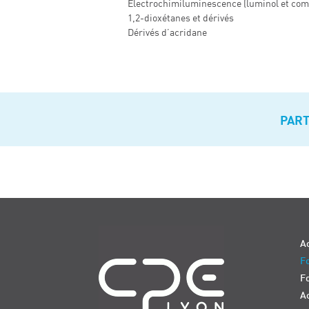
Electrochimiluminescence (luminol et com
1,2-dioxétanes et dérivés
Dérivés d’acridane
PAR
Navigation
Ac
Fo
F
Ac