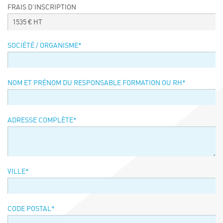
FRAIS D’INSCRIPTION
Événements
1535
€ HT
Symposium on Chain Transfer Catalysis for
sustainability – September 15 and 16, 2026
SOCIÉTÉ / ORGANISME
*
FRENCH-CHINESE CONFERENCE ON GREEN
CHEMISTRY
Contacts
NOM ET PRÉNOM DU RESPONSABLE FORMATION OU RH
*
ADRESSE COMPLÈTE
*
VILLE
*
CODE POSTAL
*