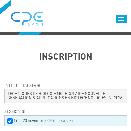
Cookies management panel
Accueil
Formations qualifiantes
INSCRIPTION
Formations diplômantes
Infos pratiques
Déroulement des formations
Equipe
INTITULÉ DU STAGE
Nous choisir
TECHNIQUES DE BIOLOGIE MOLECULAIRE NOUVELLE
GENERATION & APPLICATIONS EN BIOTECHNOLOGIES
(N° 2026)
Nos locaux
LOCATION DE SALLES DE FORMATION
SESSION(S)
Accès
19 et 20 novembre 2026
– 1535 € HT
Nos clients