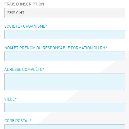
FRAIS D’INSCRIPTION
Événements
2395
€ HT
Symposium on Chain Transfer Catalysis for
sustainability – September 15 and 16, 2026
SOCIÉTÉ / ORGANISME
*
FRENCH-CHINESE CONFERENCE ON GREEN
CHEMISTRY
Contacts
NOM ET PRÉNOM DU RESPONSABLE FORMATION OU RH
*
ADRESSE COMPLÈTE
*
VILLE
*
CODE POSTAL
*