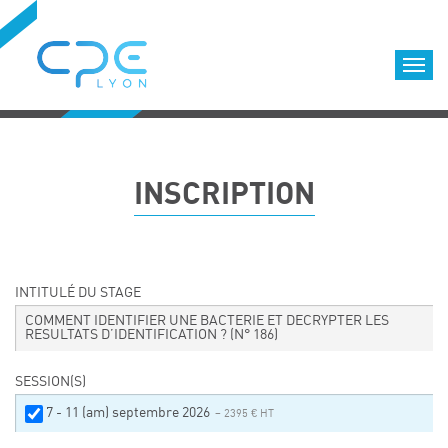
Cookies management panel
Accueil
Formations qualifiantes
INSCRIPTION
Formations diplômantes
Infos pratiques
Déroulement des formations
Equipe
INTITULÉ DU STAGE
Nous choisir
COMMENT IDENTIFIER UNE BACTERIE ET DECRYPTER LES
RESULTATS D’IDENTIFICATION ?
(N° 186)
Nos locaux
LOCATION DE SALLES DE FORMATION
SESSION(S)
Accès
7 - 11 (am) septembre 2026
– 2395 € HT
Nos clients