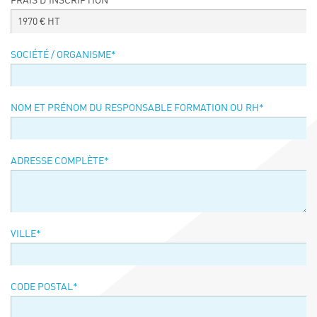
FRAIS D’INSCRIPTION
Événements
1970
€ HT
Symposium on Chain Transfer Catalysis for
sustainability – September 15 and 16, 2026
SOCIÉTÉ / ORGANISME
*
FRENCH-CHINESE CONFERENCE ON GREEN
CHEMISTRY
Contacts
NOM ET PRÉNOM DU RESPONSABLE FORMATION OU RH
*
ADRESSE COMPLÈTE
*
VILLE
*
CODE POSTAL
*