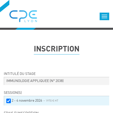
Cookies management panel
Accueil
Formations qualifiantes
INSCRIPTION
Formations diplômantes
Infos pratiques
Déroulement des formations
Equipe
INTITULÉ DU STAGE
Nous choisir
IMMUNOLOGIE APPLIQUEE
(N° 2038)
Nos locaux
SESSION(S)
LOCATION DE SALLES DE FORMATION
2 - 4 novembre 2026
– 1970 € HT
Accès
Nos clients