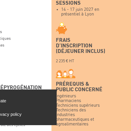
SESSIONS
14 - 17 juin 2027 en
présentiel à Lyon
es
tiques
FRAIS
D’INSCRIPTION
les
(DÉJEUNER INCLUS)
2 235 € HT
PRÉREQUIS &
DÉPYROGÉNATION
PUBLIC CONCERNÉ
Ingénieurs
vate
Pharmaciens
Techniciens supérieurs
unnels de stérilisation
Techniciens des
ivacy policy
industries
pharmaceutiques et
agroalimentaires
ôle des cycles