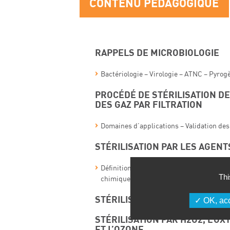
CONTENU PÉDAGOGIQUE
RAPPELS DE MICROBIOLOGIE
Bactériologie – Virologie – ATNC – Pyrog
PROCÉDÉ DE STÉRILISATION DE
DES GAZ PAR FILTRATION
Domaines d’applications – Validation de
STÉRILISATION PAR LES AGENT
Définitions – terminologie – réglementati
Thi
chimiques – les normes d’évaluation – le
STÉRILISATION PAR LES RADIA
OK, acc
STÉRILISATION PAR H2O2, L’O
ET L’OZONE