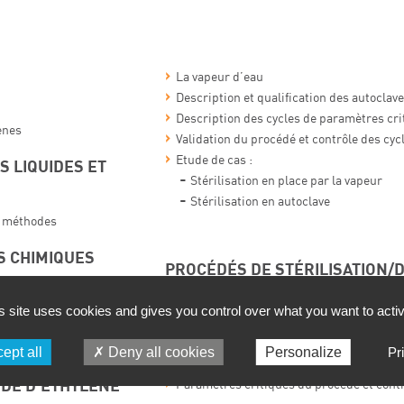
La vapeur d’eau
Description et qualification des autoclav
Description des cycles de paramètres cri
ènes
Validation du procédé et contrôle des cyc
Etude de cas :
S LIQUIDES ET
Stérilisation en place par la vapeur
Stérilisation en autoclave
s méthodes
S CHIMIQUES
PROCÉDÉS DE STÉRILISATION/
PAR LA CHALEUR SÈCHE
on – les agents
s site uses cookies and gives you control over what you want to acti
s applications
Description et qualification des fours et t
Description et validation des cycles de
TIONS
ept all
Deny all cookies
Personalize
Pr
stérilisation/dépyrogénation
XYDE D’ÉTHYLÈNE
Paramètres critiques du procédé et contr