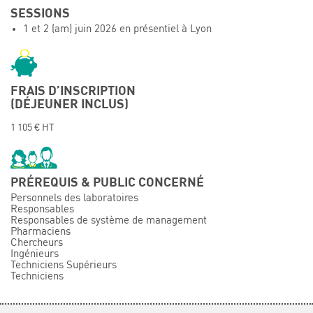
SESSIONS
Événements
1 et 2 (am) juin 2026 en présentiel à Lyon
Symposium on Chain Transfer Catalysis for
sustainability – September 15 and 16, 2026
FRENCH-CHINESE CONFERENCE ON GREEN
CHEMISTRY
FRAIS D’INSCRIPTION
(DÉJEUNER INCLUS)
Contacts
1 105 € HT
PRÉREQUIS & PUBLIC CONCERNÉ
Personnels des laboratoires
Responsables
Responsables de système de management
Pharmaciens
Chercheurs
Ingénieurs
Techniciens Supérieurs
Techniciens