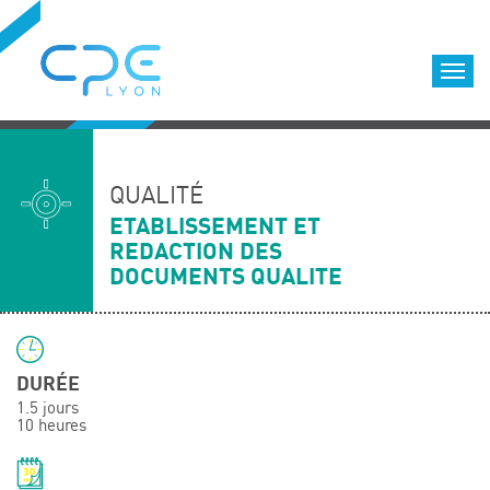
Cookies management panel
Accueil
Formations qualifiantes
QUALITÉ
Formations diplômantes
ETABLISSEMENT ET
REDACTION DES
Infos pratiques
DOCUMENTS QUALITE
Déroulement des formations
Equipe
Nous choisir
DURÉE
Nos locaux
1.5 jours
LOCATION DE SALLES DE FORMATION
10 heures
Accès
Nos clients