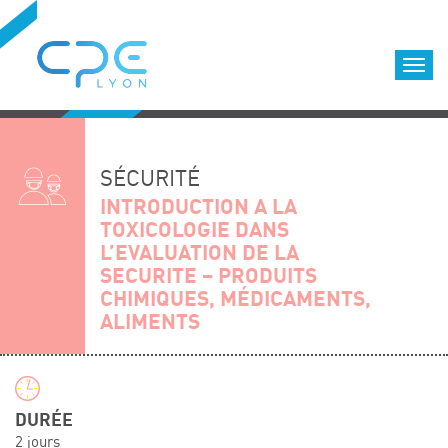
Cookies management panel
Accueil
Formations qualifiantes
SÉCURITÉ
Formations diplômantes
INTRODUCTION A LA
TOXICOLOGIE DANS
Infos pratiques
L’EVALUATION DE LA
Déroulement des formations
SECURITE – PRODUITS
Equipe
CHIMIQUES, MÉDICAMENTS,
ALIMENTS
Nous choisir
Nos locaux
LOCATION DE SALLES DE FORMATION
Accès
DURÉE
2 jours
Nos clients