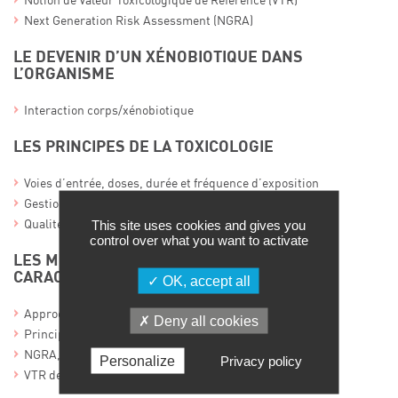
Notion de Valeur Toxicologique de Référence (VTR)
Next Generation Risk Assessment (NGRA)
LE DEVENIR D’UN XÉNOBIOTIQUE DANS
L’ORGANISME
Interaction corps/xénobiotique
LES PRINCIPES DE LA TOXICOLOGIE
Voies d’entrée, doses, durée et fréquence d’exposition
Gestion de l’incertitude
This site uses cookies and gives you
Qualité des études à conduire (BPL)
control over what you want to activate
LES MÉTHODES D’IDENTIFICATION ET DE
CARACTÉRISATION DU DANGER
OK, accept all
Approches In silico, read across
Deny all cookies
Principaux types d’expérimentations in vitro, in vivo
NGRA, IATA, AOP
Personalize
Privacy policy
VTR de substances à seuil et sans seuil