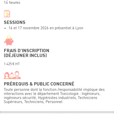
14 heures
Événements
Symposium on Chain Transfer Catalysis for
sustainability – September 15 and 16, 2026
SESSIONS
FRENCH-CHINESE CONFERENCE ON GREEN
16 et 17 novembre 2026 en présentiel à Lyon
CHEMISTRY
Contacts
FRAIS D’INSCRIPTION
(DÉJEUNER INCLUS)
1 425 € HT
PRÉREQUIS & PUBLIC CONCERNÉ
Toute personne dont la fonction /responsabilité implique des
interactions avec le département Toxicologie : Ingénieurs,
ingénieurs sécurité, Hygiénistes industriels, Techniciens
Supérieurs, Techniciens, Personnel