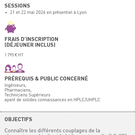
SESSIONS
Événements
21 et 22 mai 2026 en présentiel à Lyon
Symposium on Chain Transfer Catalysis for
sustainability – September 15 and 16, 2026
FRENCH-CHINESE CONFERENCE ON GREEN
CHEMISTRY
FRAIS D’INSCRIPTION
(DÉJEUNER INCLUS)
Contacts
1 795 € HT
PRÉREQUIS & PUBLIC CONCERNÉ
Ingénieurs,
Pharmaciens,
Techniciens Supérieurs
ayant de solides connaissances en HPLC/UHPLC
OBJECTIFS
Connaître les différents couplages de la