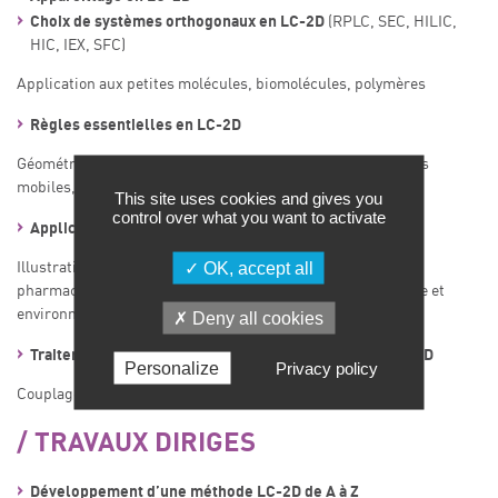
Choix de systèmes orthogonaux en LC-2D
(RPLC, SEC, HILIC,
HIC, IEX, SFC)
Application aux petites molécules, biomolécules, polymères
Règles essentielles en LC-2D
Géométrie des colonnes, échantillonnage, débits des phases
mobiles, solvant de dilution
This site uses cookies and gives you
control over what you want to activate
Applications industrielles de la LC-2D
OK, accept all
Illustration par des exemples discutés en cours (secteurs
pharmaceutiques, biopharmaceutiques, chimiques, énergie et
environnement).
Deny all cookies
Traitement des données et analyse quantitative en LC-2D
Personalize
Privacy policy
Couplage à la spectrométrie de masse
T
RAVAUX DIRIGES
Développement d’une méthode LC-2D de A à Z