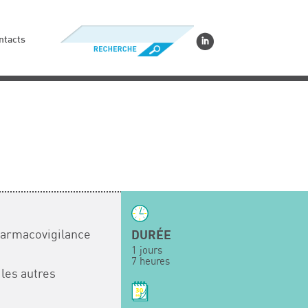
ntacts
harmacovigilance
DURÉE
1 jours
7 heures
les autres