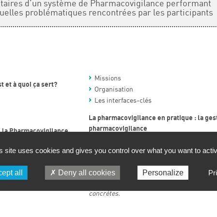
ntaires d’un système de Pharmacovigilance performant
uelles problématiques rencontrées par les participants
Missions
 et à quoi ça sert?
Organisation
Les interfaces-clés
La pharmacovigilance en pratique : la ges
pharmacovigilance
 la Pharmacovigilance
Revue des éléments clés d’un système d
igilance
s site uses cookies and gives you control over what you want to acti
La formation se veut pragmatique & interac
ept all
Deny all cookies
Personalize
Pr
stagiaires de soumettre leurs problématiq
différents points abordés et de repartir ave
concrètes.