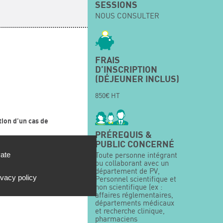
SESSIONS
NOUS CONSULTER
FRAIS
D’INSCRIPTION
(DÉJEUNER INCLUS)
850€ HT
tion d’un cas de
PRÉREQUIS &
PUBLIC CONCERNÉ
e Pharmacovigilance
vate
Toute personne intégrant
ou collaborant avec un
tive. Elle permettra aux
département de PV,
ivacy policy
ues rencontrées sur les
Personnel scientifique et
non scientifique (ex :
c des solutions
affaires réglementaires,
départements médicaux
et recherche clinique,
pharmaciens