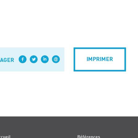
IMPRIMER
TAGER
cueil
Références