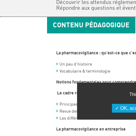
Découvrir les attendus régleme
Répondre aux questions et évent
CONTENU PÉDAGOGIQUE
La pharmacovigilance : qu’est-ce que c’est
Un peu d’histoire
Vocabulaire & terminologie
Notions fondamentales pour comprendre
Le cadre réglementaire de la pharmacov
Thi
Principes généraux
OK, acc
Revue des principales règlementations
Les différents acteurs
La pharmacovigilance en entreprise