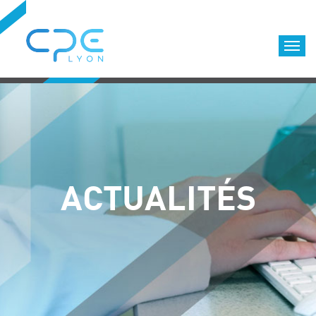
Cookies management panel
Accueil
Formations qualifiantes
Formations diplômantes
Infos pratiques
Déroulement des formations
ACTUALITÉS
Equipe
Nous choisir
Nos locaux
LOCATION DE SALLES DE FORMATION
Accès
Nos clients