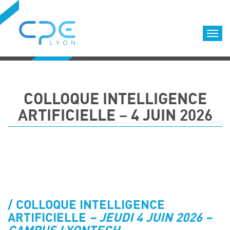
Cookies management panel
Accueil
Formations qualifiantes
COLLOQUE INTELLIGENCE
Formations diplômantes
ARTIFICIELLE – 4 JUIN 2026
Infos pratiques
Déroulement des formations
Equipe
Nous choisir
Nos locaux
LOCATION DE SALLES DE FORMATION
COLLOQUE INTELLIGENCE
Accès
ARTIFICIELLE
– JEUDI 4 JUIN 2026 –
Nos clients