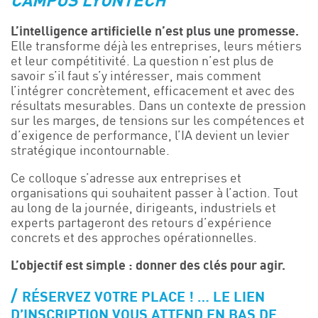
CAMPUS LYONTECH
Événements
L’intelligence artificielle n’est plus une promesse.
Symposium on Chain Transfer Catalysis for
Elle transforme déjà les entreprises, leurs métiers
sustainability – September 15 and 16, 2026
et leur compétitivité. La question n’est plus de
FRENCH-CHINESE CONFERENCE ON GREEN
savoir s’il faut s’y intéresser, mais comment
CHEMISTRY
l’intégrer concrètement, efficacement et avec des
résultats mesurables. Dans un contexte de pression
Contacts
sur les marges, de tensions sur les compétences et
d’exigence de performance, l’IA devient un levier
stratégique incontournable.
Ce colloque s’adresse aux entreprises et
organisations qui souhaitent passer à l’action. Tout
au long de la journée, dirigeants, industriels et
experts partageront des retours d’expérience
concrets et des approches opérationnelles.
L’objectif est simple : donner des clés pour agir.
RÉSERVEZ VOTRE PLACE ! … LE LIEN
D’INSCRIPTION VOUS ATTEND EN BAS DE