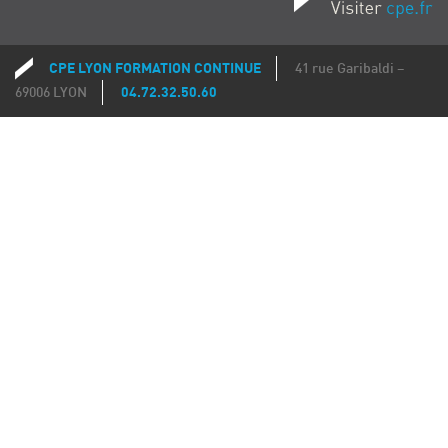
CPE LYON FORMATION CONTINUE
41 rue Garibaldi –
Coordonnées
69006 LYON
04.72.32.50.60