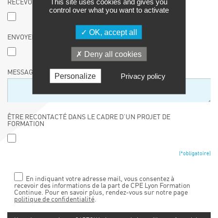
This site uses cookies and gives you
RECEVOIR LE CALENDRIER DES FORMATIONS
control over what you want to activate
OK, accept all
ENVOYER LE CATALOGUE À UN TIERS
Deny all cookies
MESSAGE :
Personalize
Privacy policy
ÊTRE RECONTACTÉ DANS LE CADRE D’UN PROJET DE
FORMATION
(*obligatoire)
En indiquant votre adresse mail, vous consentez à
recevoir des informations de la part de CPE Lyon Formation
Continue. Pour en savoir plus, rendez-vous sur notre page
politique de confidentialité
.