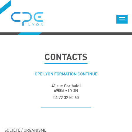
Cookies management panel
Accueil
Formations qualifiantes
CONTACTS
Formations diplômantes
Infos pratiques
CPE LYON FORMATION CONTINUE
Coordonnées
Déroulement des formations
Equipe
41 rue Garibaldi
69006 • LYON
Nous choisir
04.72.32.50.60
Nos locaux
LOCATION DE SALLES DE FORMATION
Accès
Nous contacter
SOCIÉTÉ / ORGANISME
Nos clients