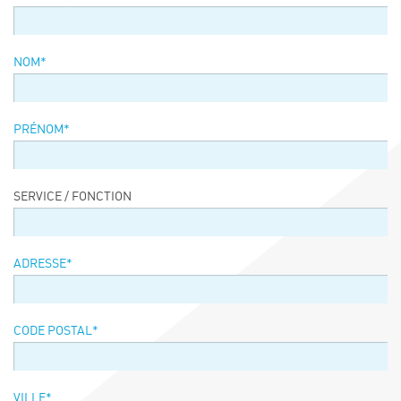
Événements
Symposium on Chain Transfer Catalysis for
NOM*
sustainability – September 15 and 16, 2026
FRENCH-CHINESE CONFERENCE ON GREEN
CHEMISTRY
PRÉNOM*
Contacts
SERVICE / FONCTION
ADRESSE*
CODE POSTAL*
VILLE*