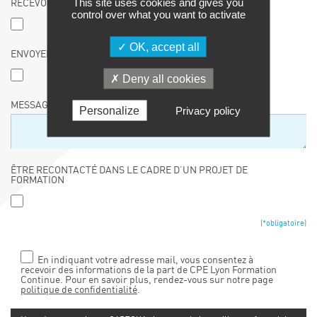
This site uses cookies and gives you
RECEVOIR LE CALENDRIER DES FORMATIONS
control over what you want to activate
OK, accept all
ENVOYER LE CATALOGUE À UN TIERS
Deny all cookies
MESSAGE :
Personalize
Privacy policy
ÊTRE RECONTACTÉ DANS LE CADRE D’UN PROJET DE
FORMATION
(*obligatoire)
En indiquant votre adresse mail, vous consentez à
recevoir des informations de la part de CPE Lyon Formation
Continue. Pour en savoir plus, rendez-vous sur notre page
politique de confidentialité
.