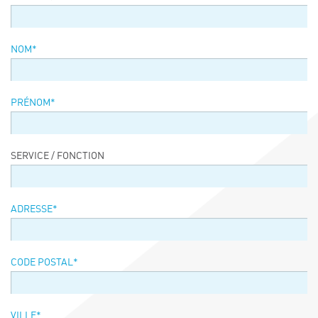
Événements
Symposium on Chain Transfer Catalysis for
NOM*
sustainability – September 15 and 16, 2026
FRENCH-CHINESE CONFERENCE ON GREEN
CHEMISTRY
PRÉNOM*
Contacts
SERVICE / FONCTION
ADRESSE*
CODE POSTAL*
VILLE*