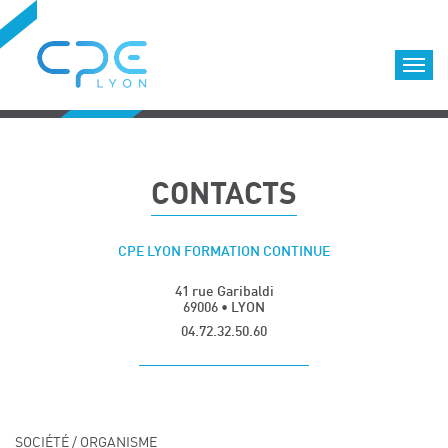
Cookies management panel
Accueil
Formations qualifiantes
CONTACTS
Formations diplômantes
Infos pratiques
CPE LYON FORMATION CONTINUE
Coordonnées
Déroulement des formations
Equipe
41 rue Garibaldi
69006 • LYON
Nous choisir
04.72.32.50.60
Nos locaux
LOCATION DE SALLES DE FORMATION
Accès
Nous contacter
SOCIÉTÉ / ORGANISME
Nos clients