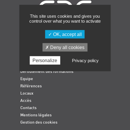
Événements
This site uses cookies and gives you
Symposium on Chain Transfer Catalysis for
control over what you want to activate
sustainability – September 15 and 16, 2026
FRENCH-CHINESE CONFERENCE ON GREEN
OK, accept all
CHEMISTRY
Accueil
Contacts
Deny all cookies
Formations qualifiantes
Formations diplômantes
Personalize
Privacy policy
Actualités
Déroulement des formations
Equipe
Références
Locaux
Accès
Contacts
Mentions légales
Gestion des cookies