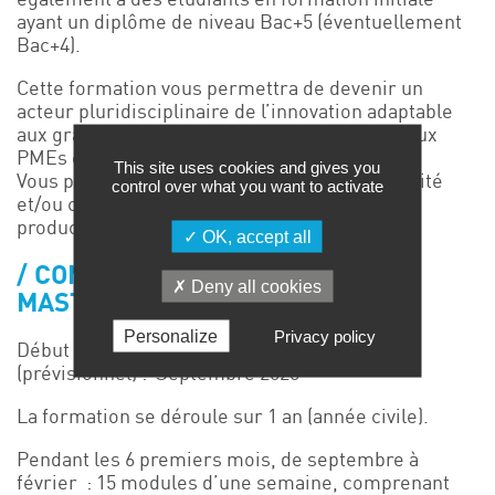
ayant un diplôme de niveau Bac+5 (éventuellement
Bac+4).
Cette formation vous permettra de devenir un
acteur pluridisciplinaire de l’innovation adaptable
aux grandes entreprises mondiales comme aux
PMEs et aux start-ups.
This site uses cookies and gives you
Vous pourrez évoluer en R&D, assurance qualité
control over what you want to activate
et/ou contrôle qualité, au sein de sites de
production…
OK, accept all
COMMENT EST ORGANISÉ LE
Deny all cookies
MASTÈRE ?
Personalize
Privacy policy
Début de la prochaine session de formation
(prévisionnel) : Septembre 2026
La formation se déroule sur 1 an (année civile).
Pendant les 6 premiers mois, de septembre à
février : 15 modules d’une semaine, comprenant