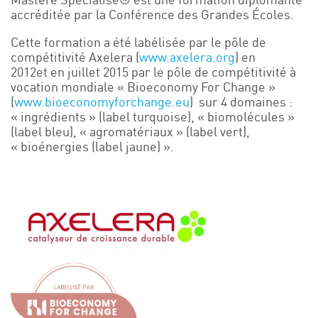
Mastère Spécialisé® est une formation diplômante
accréditée par la Conférence des Grandes Écoles.
Événements
Symposium on Chain Transfer Catalysis for
Cette formation a été labélisée par le pôle de
sustainability – September 15 and 16, 2026
compétitivité Axelera (
www.axelera.org
) en
2012et en juillet 2015 par le pôle de compétitivité à
FRENCH-CHINESE CONFERENCE ON GREEN
CHEMISTRY
vocation mondiale « Bioeconomy For Change »
(
www.bioeconomyforchange.eu
) sur 4 domaines :
Contacts
« ingrédients » (label turquoise), « biomolécules »
(label bleu), « agromatériaux » (label vert),
« bioénergies (label jaune) ».