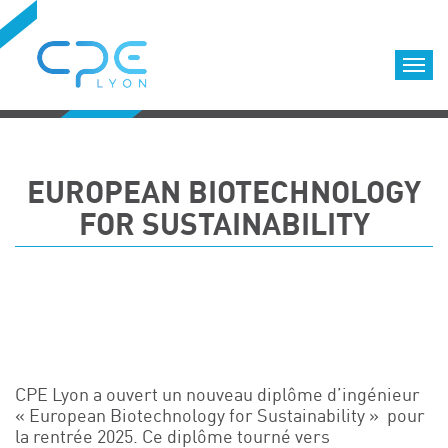
Cookies management panel
Accueil
Formations qualifiantes
EUROPEAN BIOTECHNOLOGY
Formations diplômantes
FOR SUSTAINABILITY
Infos pratiques
Déroulement des formations
Equipe
Nous choisir
Nos locaux
LOCATION DE SALLES DE FORMATION
CPE Lyon a ouvert un nouveau diplôme d’ingénieur
Accès
« European Biotechnology for Sustainability » pour
la rentrée 2025. Ce diplôme tourné vers
Nos clients