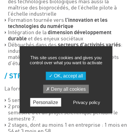
des technologies biologiques mais aussi la
maîtrise des bioprocédés, de l’échelle pilote à
l’échelle industrielle
Formation tournée vers
l’innovation et les
technologies du numérique
Intégration de la
dimension développement
durable
et des enjeux sociétaux
Débouchés dans des
secteurs d’activités variés
:
industrie de l’énergie, pharmaceutique,
matériaux, laboratoires de recherche, cabinets
This site uses cookies and gives you
control over what you want to activate
d’études
STRUCTURE DU CURSUS
OK, accept all
La formation comprend :
Deny all cookies
5 semestres d’enseignements (S5 à S9)
Personalize
Privacy policy
2 projets : un projet d’intégration pendant le
semestre 5 et un projet scientifique pendant le
semestre 7.
2 stages, dont au moins 1 en entreprise : 1 mois en
S6 et 3 mois en S8