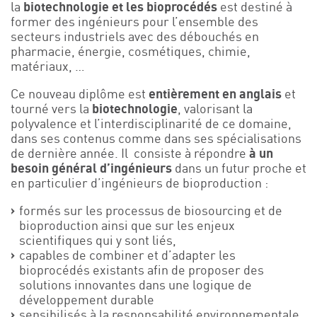
la
biotechnologie et les bioprocédés
est destiné à
Événements
former des ingénieurs pour l’ensemble des
secteurs industriels avec des débouchés en
Symposium on Chain Transfer Catalysis for
pharmacie, énergie, cosmétiques, chimie,
sustainability – September 15 and 16, 2026
matériaux, …
FRENCH-CHINESE CONFERENCE ON GREEN
CHEMISTRY
Ce nouveau diplôme est
entièrement en anglais
et
Contacts
tourné vers la
biotechnologie
, valorisant la
polyvalence et l’interdisciplinarité de ce domaine,
dans ses contenus comme dans ses spécialisations
de dernière année. Il consiste à répondre
à un
besoin général d’ingénieurs
dans un futur proche et
en particulier d’ingénieurs de bioproduction :
formés sur les processus de biosourcing et de
bioproduction ainsi que sur les enjeux
scientifiques qui y sont liés,
capables de combiner et d’adapter les
bioprocédés existants afin de proposer des
solutions innovantes dans une logique de
développement durable
sensibilisés à la responsabilité environnementale