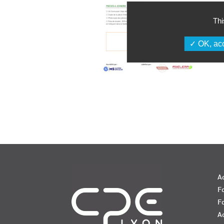
Thi
OK, acc
Navigation
Ac
Fo
F
Ac