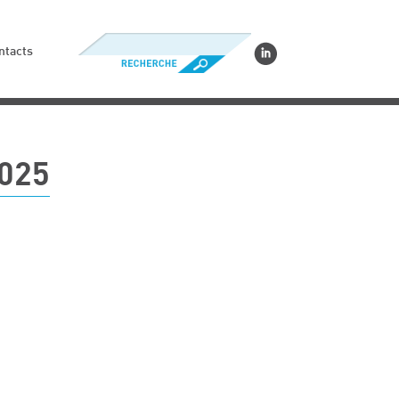
ntacts
025