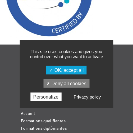
Événements
Symposium on Chain Transfer Catalysis for
sustainability – September 15 and 16, 2026
FRENCH-CHINESE CONFERENCE ON GREEN
CHEMISTRY
Contacts
This site uses cookies and gives you
control over what you want to activate
Navigation
OK, accept all
Deny all cookies
Personalize
Privacy policy
Accueil
Formations qualifiantes
Formations diplômantes