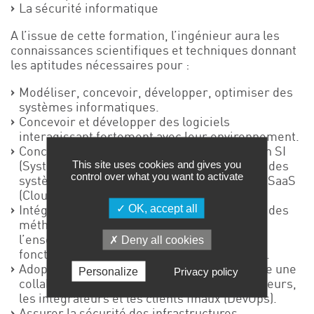
La sécurité informatique
A l’issue de cette formation, l’ingénieur aura les
connaissances scientifiques et techniques donnant
les aptitudes nécessaires pour :
Modéliser, concevoir, développer, optimiser des
systèmes informatiques.
Concevoir et développer des logiciels
interagissant fortement avec leur environnement.
Concevoir une architecture logicielle pour un SI
This site uses cookies and gives you
(Système d’Information) et mettre en œuvre des
control over what you want to activate
systèmes d’information distribués en mode SaaS
(Cloud) ou sur site (On premise).
OK, accept all
Intégrer les solutions logicielles en utilisant des
méthodes agiles qui prennent en compte
l’ensemble des contraintes matérielles,
Deny all cookies
fonctionnelles, réglementaires, budgétaires.
Adopter une méthode de travail qui permette une
Personalize
Privacy policy
collaboration plus étroite entre les développeurs,
les intégrateurs et les clients finaux (DevOps).
Assurer la sécurité des infrastructures