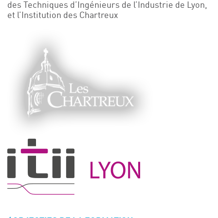
des Techniques d’Ingénieurs de l’Industrie de Lyon,
Événements
et l’Institution des Chartreux
Symposium on Chain Transfer Catalysis for
sustainability – September 15 and 16, 2026
FRENCH-CHINESE CONFERENCE ON GREEN
CHEMISTRY
Contacts