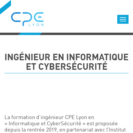
Cookies management panel
Accueil
Formations qualifiantes
INGÉNIEUR EN INFORMATIQUE
Formations diplômantes
ET CYBERSÉCURITÉ
Infos pratiques
Déroulement des formations
Equipe
Nous choisir
Nos locaux
LOCATION DE SALLES DE FORMATION
La formation d’ingénieur CPE Lyon en
Accès
« Informatique et CyberSécurité » est proposée
depuis la rentrée 2019, en partenariat avec l’Institut
Nos clients