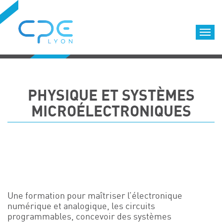
Cookies management panel
Accueil
Formations qualifiantes
PHYSIQUE ET SYSTÈMES
Formations diplômantes
MICROÉLECTRONIQUES
Infos pratiques
Déroulement des formations
Equipe
Nous choisir
Nos locaux
LOCATION DE SALLES DE FORMATION
Une formation pour maîtriser l’électronique
Accès
numérique et analogique, les circuits
programmables, concevoir des systèmes
Nos clients