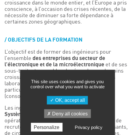
croissance dans le monde entier, et l’Europe a pris
conscience, à l’occasion des crises récentes, de la
nécessite de diminuer sa forte dépendance à
certaines zones géographiques.
OBJECTIFS DE LA FORMATION
L’objectif est de former des ingénieurs pour
l’ensemble
des entreprises du secteur de
l’électronique et de la microélectronique
et de ses
sous-traitants, capables de répondre aux besoins
croissants et innovants des entreprises et des
This site uses cookies and gives you
laboratoires de recherche, avec un accent
control over what you want to activate
particulier sur les aspects énergétiques
(consommation, stockage, production, etc.).
OK, accept all
Les ingénieurs CPE Lyon en
« Physique et
Deny all cookies
Systèmes Microélectroniques »
seront
opérationnels sur des métiers à forte tension de
recrutement comme la conception de composants,
Personalize
Privacy policy
de circuits et de systèmes intégrés analogiques,