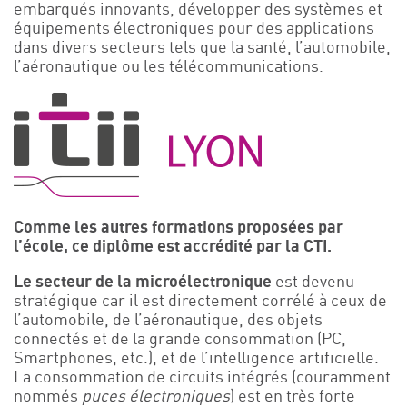
embarqués innovants, développer des systèmes et
Événements
équipements électroniques pour des applications
dans divers secteurs tels que la santé, l’automobile,
Symposium on Chain Transfer Catalysis for
l’aéronautique ou les télécommunications.
sustainability – September 15 and 16, 2026
FRENCH-CHINESE CONFERENCE ON GREEN
CHEMISTRY
Contacts
Comme les autres formations proposées par
l’école, ce diplôme est accrédité par la CTI.
Le secteur de la microélectronique
est devenu
stratégique car il est directement corrélé à ceux de
l’automobile, de l’aéronautique, des objets
connectés et de la grande consommation (PC,
Smartphones, etc.), et de l’intelligence artificielle.
La consommation de circuits intégrés (couramment
nommés
puces électroniques
) est en très forte