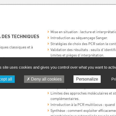
Mise en situation : lecture et interprétat
 DES TECHNIQUES
Introduction au séquençage Sanger.
Stratégies de choix des PCR selon le cont
iques classiques et à
Validation des résultats : seuils d’identif
limites et pièges d’interprétation.
méthodes actuelles
Vérification du niveau taxonomique du ge
s site uses cookies and gives you control over what you want to acti
euils et critères de
APPLICATIONS INDUSTRIELLES 
ALTERNATIVES
ept all
Deny all cookies
Personalize
Pr
 EN CONTEXTE
Cas pratiques d’interprétation de résulta
Limites des approches moléculaires et s
complémentaires.
Introduction à la PCR multilocus : quand e
Synthèse : comment exploiter efficaceme