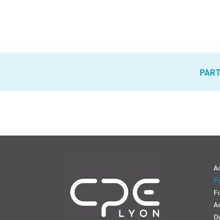
PAR
Navigation
Ac
Fo
F
Ac
D