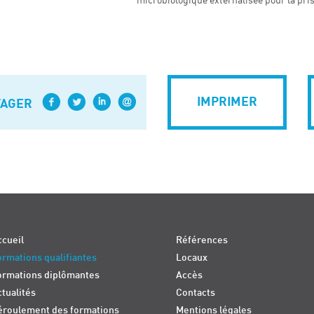
microbiologique externalisée pour la pris
IMPRIMER
TAGER
cueil
Références
rmations qualifiantes
Locaux
ormations diplômantes
Accès
tualités
Contacts
éroulement des formations
Mentions légales