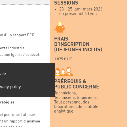
SESSIONS
23 - 25 (am) mars 2026
en présentiel à Lyon
ion d’un rapport PCR.
FRAIS
D’INSCRIPTION
exte industriel.
(DÉJEUNER INCLUS)
ication (genre / espèce),
1 875 € HT
rme identifié.
vate
ET STRATÉGIES
PRÉREQUIS &
PUBLIC CONCERNÉ
ivacy policy
Techniciens,
ts externalisés.
Techniciens Supérieurs,
Tout personnel des
tratégies
laboratoires de contrôle
analytique
t pourquoi l’utiliser.
nt un rapport d’analyse