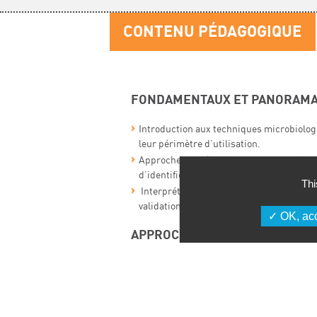
CONTENU PÉDAGOGIQUE
FONDAMENTAUX ET PANORAMA
Introduction aux techniques microbiolog
leur périmètre d’utilisation.
Approches moléculaires : panorama des 
d’identification microbienne.
Thi
Interprétation des résultats : logiques, s
validation.
OK, acc
APPROCHES AVANCÉES ET MISE