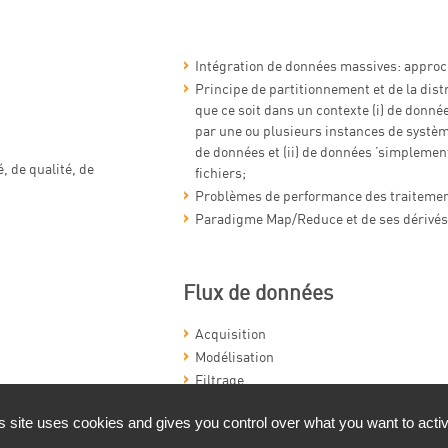
Intégration de données massives: appro
Principe de partitionnement et de la dis
que ce soit dans un contexte (i) de donné
par une ou plusieurs instances de systè
de données et (ii) de données ’simplemen
, de qualité, de
fichiers;
Problèmes de performance des traitemen
Paradigme Map/Reduce et de ses dérivés 
Flux de données
Acquisition
Modélisation
Filtrage
Approches d’analyse de flux de données
u Web
s site uses cookies and gives you control over what you want to acti
Compétences ciblées