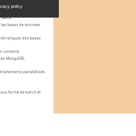
ivacy policy
mot BIG DATA
G DATA
 les bases de données
actéristiques des bases
n contexte
gies MongoDB,
traitements parallélisés
sous forme de batch et