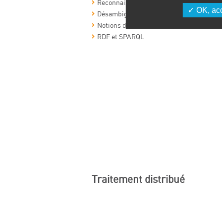
Reconnaissance d’entités nommées
OK, acc
Désambiguation
Notions de Web sémantique
RDF et SPARQL
Traitement distribué