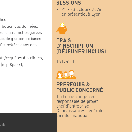
SESSIONS
21 - 23 octobre 2026
en présentiel à Lyon
ches
tribution des données,
es relationnelles gérées
mes de gestion de bases
FRAIS
t’ stockées dans des
D’INSCRIPTION
(DÉJEUNER INCLUS)
ts/requêtes distribués;
1 815 € HT
(e.g. Spark);
PRÉREQUIS &
PUBLIC CONCERNÉ
Technicien, ingénieur,
responsable de projet,
chef d’entreprise
Connaissances générales
en informatique
vate