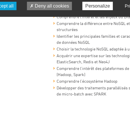
ept all
Deny all cookies
Personalize
Pr
Comprendre ce qui se cache derrière le 
Comprendre l’intérêt et les enjeux du BI
Comprendre la différence entre NoSQL et
structurées
Identifier les principales familles et car
de données NoSQL
Choisir la technologie NoSQL adaptée à u
Acquérir une expertise sur les technolo
ElasticSearch, Redis et Neo4J
Comprendre l’intérêt des plateformes de 
(Hadoop, Spark)
Comprendre l’écosystème Hadoop
Développer des traitements parallélisés 
de micro-batch avec SPARK