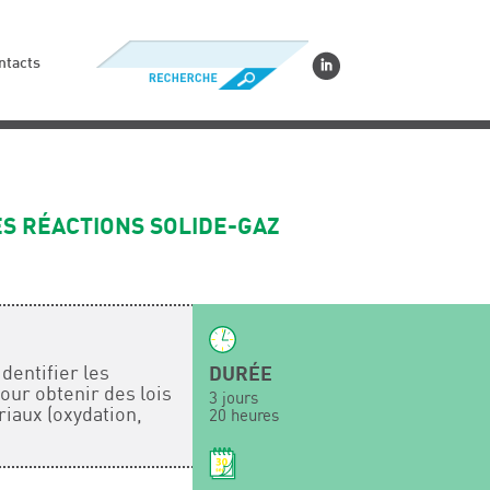
ntacts
ES RÉACTIONS SOLIDE-GAZ
dentifier les
DURÉE
ur obtenir des lois
3 jours
riaux (oxydation,
20 heures