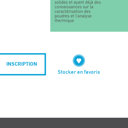
solides et ayant déjà des
connaissances sur la
caractérisation des
poudres et l’analyse
thermique
INSCRIPTION
Stocker en favoris