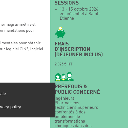
SESSIONS
13 - 15 octobre 2026
en présentiel à Saint-
Etienne
thermogravimétrie et
ecommandations pour
FRAIS
imentales pour obtenir
D’INSCRIPTION
ur logiciel CIN3, logiciel
(DÉJEUNER INCLUS)
2 025 € HT
PRÉREQUIS &
PUBLIC CONCERNÉ
vate
Ingénieurs
cours théoriques (le
Pharmaciens
ivacy policy
Techniciens Supérieurs
igés (l’après-midi)
confrontés à des
problèmes de
transformations
chimiques dans des