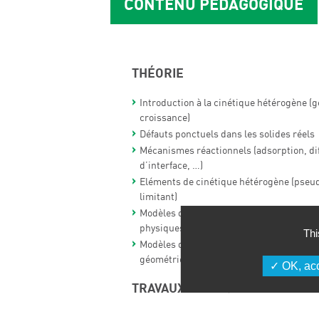
CONTENU PÉDAGOGIQUE
THÉORIE
Introduction à la cinétique hétérogène (
croissance)
Défauts ponctuels dans les solides réels
Mécanismes réactionnels (adsorption, dif
d’interface, …)
Eléments de cinétique hétérogène (pseud
limitant)
Modèles de transformation : vitesse en f
physiques (pression, température…)
Thi
Modèles de transformation : vitesse en fo
géométrie
OK, acc
TRAVAUX PRATIQUES – TRAVAUX