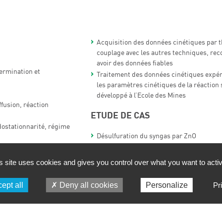
Acquisition des données cinétiques par 
couplage avec les autres techniques, r
avoir des données fiables
germination et
Traitement des données cinétiques expér
les paramètres cinétiques de la réaction s
développé à l’Ecole des Mines
fusion, réaction
ETUDE DE CAS
ostationnarité, régime
Désulfuration du syngas par ZnO
onction des paramètres
DISCUSSIONS – TABLE RONDE
s site uses cookies and gives you control over what you want to acti
nction du temps et de la
La formation repose sur une alternance de 
ept all
Deny all cookies
Personalize
Pr
matin) et de travaux pratiques / travaux dir
 DIRIGÉS