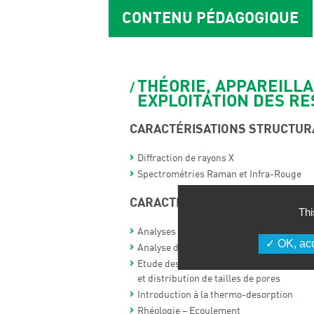
CONTENU PÉDAGOGIQUE
THÉORIE, APPAREILL
EXPLOITATION DES RE
CARACTÉRISATIONS STRUCTUR
Diffraction de rayons X
Spectrométries Raman et Infra-Rouge
CARACTÉRISATIONS TEXTURAL
Thi
Analyses granulométriques et morpholog
OK, acc
Analyse d’image
Etude des textures poreuses : surface s
et distribution de tailles de pores
Introduction à la thermo-desorption
Rhéologie – Ecoulement