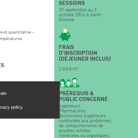
SESSIONS
29 septembre au 2
octobre 2026 à Saint-
Etienne
ve et quantitative –
températures
FRAIS
D’INSCRIPTION
(DÉJEUNER INCLUS)
ES
2 345 € HT
ion/désorption de gaz :
vate
PRÉREQUIS &
PUBLIC CONCERNÉ
t microporosité par
e alpha
Ingénieurs
ivacy policy
Pharmaciens
Techniciens Supérieurs
confrontés aux problèmes
de comportements de
poudres solides,
minérales ou organiques,