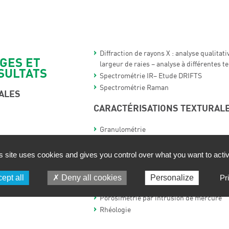
Diffraction de rayons X : analyse qualitati
AGES ET
largeur de raies – analyse à différentes 
SULTATS
Spectrométrie IR– Etude DRIFTS
Spectrométrie Raman
ALES
CARACTÉRISATIONS TEXTURAL
Granulométrie
Mesure de surface spécifique par adsorpt
ES
méthode BET
s site uses cookies and gives you control over what you want to acti
Distribution de tailles de pores : méso e
iques des solides
adsorption d’azote : méthode t et méthod
ept all
Deny all cookies
Personalize
Pr
Introduction à la thermo desorption
pécifique, volumes poreux
Porosimétrie par intrusion de mercure
Rhéologie