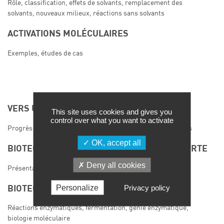
Rôle, classification, effets de solvants, remplacement des
solvants, nouveaux milieux, réactions sans solvants
ACTIVATIONS MOLÉCULAIRES
Exemples, études de cas
VERS UNE CHIMIE DURABLE
This site uses cookies and gives you
control over what you want to activate
Progrès industriels réalisés au travers d’exemples concrets
OK, accept all
BIOTECHNOLOGIES BLANCHES ET CHIMIE VERTE
Deny all cookies
Présentation, définition
Personalize
Privacy policy
BIOTECHNOLOGIES INDUSTRIELLES
Réactions enzymatiques, fermentation, génie enzymatique,
biologie moléculaire