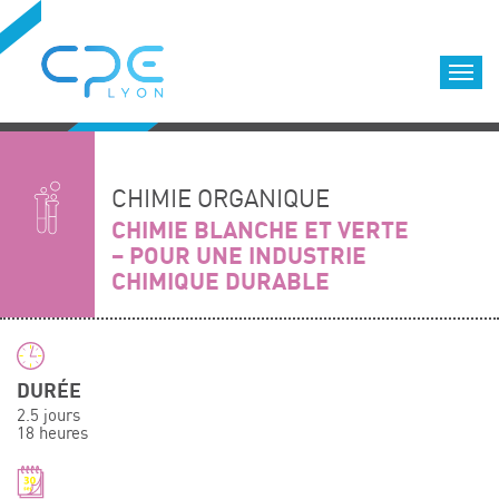
Cookies management panel
Accueil
Formations qualifiantes
CHIMIE ORGANIQUE
Formations diplômantes
CHIMIE BLANCHE ET VERTE
– POUR UNE INDUSTRIE
Infos pratiques
CHIMIQUE DURABLE
Déroulement des formations
Equipe
Nous choisir
DURÉE
Nos locaux
2.5 jours
LOCATION DE SALLES DE FORMATION
18 heures
Accès
Nos clients