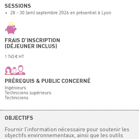
SESSIONS
Événements
28 - 30 (am) septembre 2026 en présentiel à Lyon
Symposium on Chain Transfer Catalysis for
sustainability – September 15 and 16, 2026
FRENCH-CHINESE CONFERENCE ON GREEN
CHEMISTRY
FRAIS D’INSCRIPTION
(DÉJEUNER INCLUS)
Contacts
1 745 € HT
PRÉREQUIS & PUBLIC CONCERNÉ
Ingénieurs
Techniciens supérieurs
Techniciens
OBJECTIFS
Fournir l’information nécessaire pour soutenir les
objectifs environnementaux, ainsi que les outils