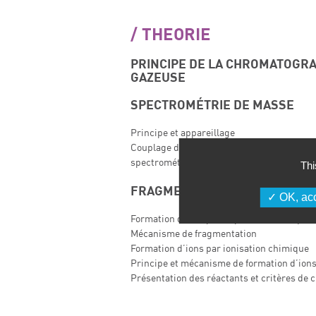
THEORIE
PRINCIPE DE LA CHROMATOGRA
GAZEUSE
SPECTROMÉTRIE DE MASSE
Principe et appareillage
Couplage de la chromatographie en phase 
spectrométrie de masse
Thi
FRAGMENTATION DES MOLÉCU
OK, acc
Formation d’ions par impact électronique
Mécanisme de fragmentation
Formation d’ions par ionisation chimique
Principe et mécanisme de formation d’ion
Présentation des réactants et critères de c