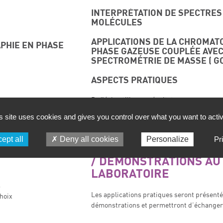
INTERPRÉTATION DE SPECTRES
MOLÉCULES
APPLICATIONS DE LA CHROMAT
PHIE EN PHASE
PHASE GAZEUSE COUPLÉE AVEC
SPECTROMÉTRIE DE MASSE ( GC
ASPECTS PRATIQUES
De l’échantillon au résultat
gazeuse avec la
s site uses cookies and gives you control over what you want to acti
MAINTENANCE DES APPAREILS
LES ORGANIQUES
ept all
Deny all cookies
Personalize
Pr
DÉMONSTRATIONS AU
LABORATOIRE
s
Les applications pratiques seront présent
hoix
démonstrations et permettront d’échanger 