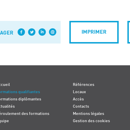
IMPRIMER
TAGER
cueil
Références
rmations qualifiantes
Locaux
ormations diplômantes
Accès
tualités
Contacts
éroulement des formations
Mentions légales
quipe
Gestion des cookies