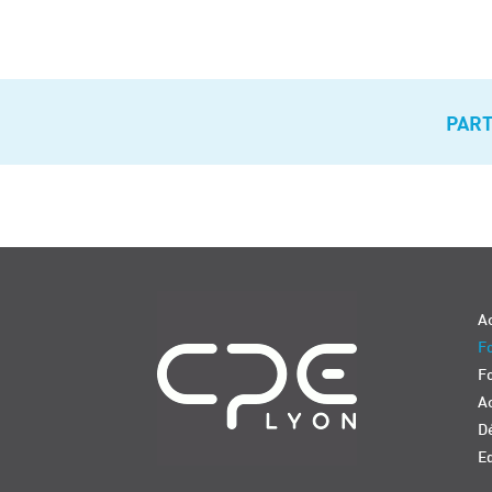
PAR
Navigation
Ac
Fo
F
Ac
D
E