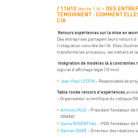
11H10
–
DES ENTREP
(durée 1 h)
TÉMOIGNENT : COMMENT ELLE
L’IA
​ Retours expériences sur la mise en œuvr
Des entreprises partagent leurs retours d
l’intégration concrète de l’IA. Elles illustr
transforme les processus, les métiers et la 
​ Intégration de modèles IA à contrainte
logiciel d’affichage légal
(10 min)
Jean-Paul LESEIN
– Responsable de proj
Table ronde retours d’expériences
animé
– Organisateur scientifique du colloque
(50
Anthony RUIZ
–
Président Fondateur de I
ORANO
Sacha ROSENTHAL
– PDG Fondateur de 
Damien DORÉ
– Directeur des relations