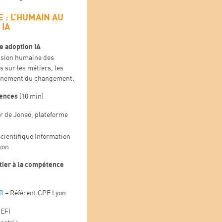
 :
L’HUMAIN AU
IA
e adoption IA
ension humaine des
s sur les métiers, les
agnement du changement.
tences
(10 min)
r de Joneo, plateforme
cientifique Information
yon
étier à la compétence
R
– Référent CPE Lyon
XEFI