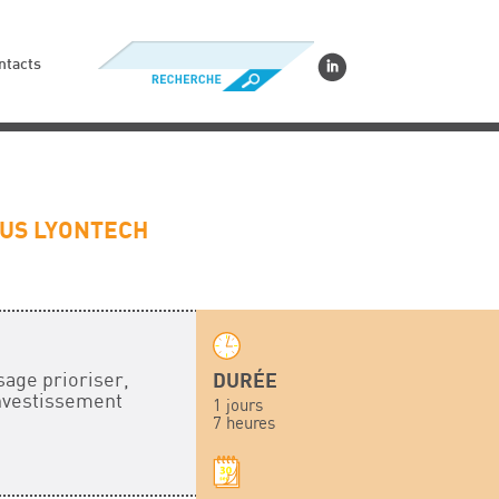
ntacts
MPUS LYONTECH
sage prioriser,
DURÉE
investissement
1 jours
7 heures