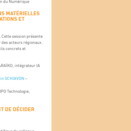
on du Numérique
NS MATÉRIELLES
ATIONS ET
.
Cette session présente
r des acteurs régionaux.
ils concrets et
ARAÏKO, intégrateur IA
tin SCHIAVON
–
IPO Technologie,
T DE DÉCIDER