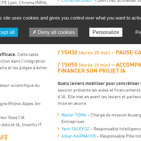
Christine DINOT
– DRH chez Schneider El
CPE Lyon, Chroma INRIA,
Dominique DURAND
– France Travail / L
ARAÏKO – Docteur
s site uses cookies and gives you control over what you want to acti
15H20
– INTERLU
(durée 10 min)
cience et IA
ept all
Deny all cookies
Personalize
Pr
Quand le stagiaire ChatGPT devient chef
«
ONDE :
DE LA
APIGones Dell’Arte
15H30
– PAUSE C
(durée 20 min)
 efficace.
Cette table
action dans l’intégration
15H50
–
ACCOMPA
(durée 35 min)
site et les pièges à éviter
FINANCER SON PROJET IA
.
Quels leviers mobiliser pour concrétiser 
teur scientifique du
session présente les aides et financements
d’IA. Elle met en avant les leviers et parten
mise en œuvre.
rgne Rhône-Alpes
(en
Walter TOMA
– Chargé de mission Auver
eur Osez l’IA
Entreprises
data et IA, Inventiv IT
Yann FALEVOZ
– Responsable Intelligenc
​Alban KARNAVOS
– Responsable Pôle Ind
AFÉ