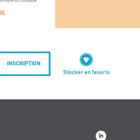
tifique du colloque
UE
INSCRIPTION
Stocker en favoris