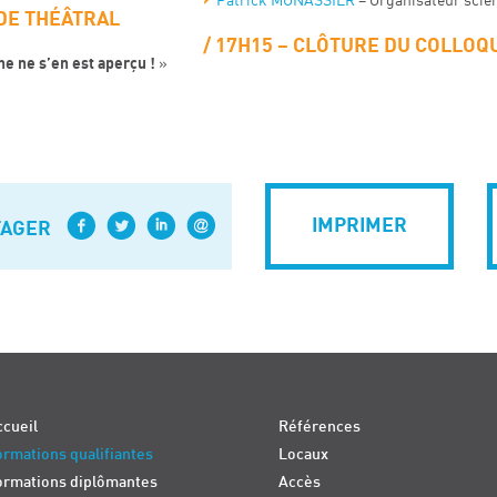
Patrick MONASSIER
– Organisateur scien
DE THÉÂTRAL
17H15 –
CLÔTURE DU COLLOQ
e ne s’en est aperçu !
»
IMPRIMER
TAGER
cueil
Références
rmations qualifiantes
Locaux
ormations diplômantes
Accès