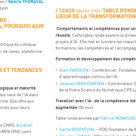
Valérie THORAVAL
yon /
:
 Lyon
14H20
–
TABLE RONDE
(durée 1 h)
CŒUR DE LA TRANSFORMATION 
RE :
A, POURQUOI AGIR
​​ Comportements et compétences pour un
réussie.
Cette table ronde explore la dim
projets d’IA. Elle met en lumière les impact
tifique du colloque
formations, les compétences et l’accomp
r de Joneo, plateforme
Formation et développement des compé
A ET TENDANCES
Alain FARGEON
– Conférencier, Fondateu
d’apprentissage continu de l’IA
Jacques SARAYDARYAN
– Coordinateur S
logique et maturité
de la filière Science du Numérique CPE L
des lieux de l’IA dans
Travailler avec l’IA : de la compétence m
erme. Elle offre aux
augmentée
nités pour leurs
(50 min)
Table ronde animée par
Patrick MONASSIE
he CNRS​,
Aurélien
Sacha ROSENTHAL
– PDG Fondateur de 
 UMPA (ENS Lyon)