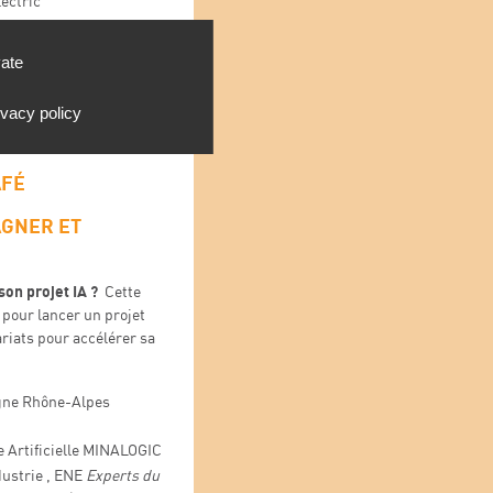
ectric
ogic RH
vate
DE THÉÂTRAL
ivacy policy
 de projet
» p
ar
la
Cie
AFÉ
GNER ET
son projet IA ?
Cette
 pour lancer un projet
ariats pour accélérer sa
gne Rhône-Alpes
e Artificielle MINALOGIC
ustrie , ENE
Experts du