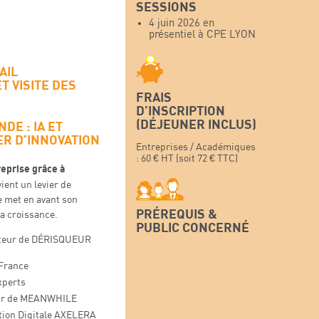
SESSIONS
4 juin 2026 en
présentiel à CPE LYON
AIL
 VISITE DES
FRAIS
D’INSCRIPTION
(DÉJEUNER INCLUS)
NDE :
IA ET
ER D’INNOVATION
Entreprises / Académiques
: 60 € HT (soit 72 € TTC)
reprise grâce à
ent un levier de
le met en avant son
PRÉREQUIS &
la croissance.
PUBLIC CONCERNÉ
teur de DÉRISQUEUR
 France
xperts
eur de MEANWHILE
tion Digitale AXELERA