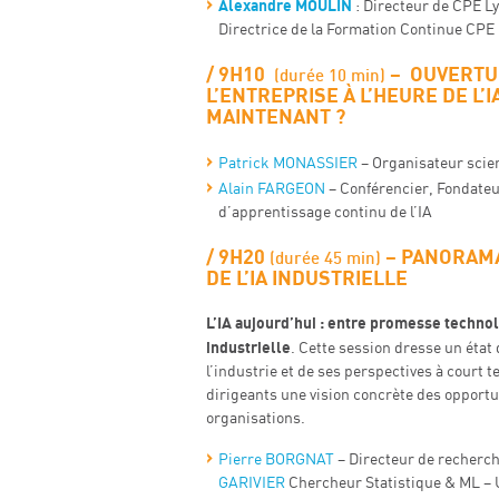
Alexandre MOULIN
: Directeur de CPE L
Directrice de la Formation Continue CPE
9H10
– OUVERTU
(durée 10 min)
L’ENTREPRISE À L’HEURE DE L’I
MAINTENANT ?
Patrick MONASSIER
– Organisateur scien
Alain FARGEON
–
Conférencier, Fondateu
d’apprentissage continu de l’IA
9H20
– PANORAM
(durée 45 min)
DE L’IA INDUSTRIELLE
L’IA aujourd’hui : entre promesse techno
industrielle
. Cette session dresse un état 
l’industrie et de ses perspectives à court t
dirigeants une vision concrète des opportu
organisations.
Pierre BORGNAT
– Directeur de recherc
GARIVIER
Chercheur Statistique & ML –