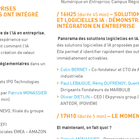
Numérique en Entreprise
, Campus Régi
RISES
16H25
–
SOLUTIO
S ONT INTÉGRÉ
(durée 45 min)
ET LOGICIELLES IA : DÉMONSTR
INTÉGRATION EN ENTREPRISE
e de l’IA en entreprise.
​​ Panorama des solutions logicielles en IA
’expérience sur
des solutions logicielles d’IA proposées pa
ent comment l’IA
Elle permet d’identifier rapidement des out
création de valeur.
immédiatement activables.
s réglementaires
dans un
Colin BERNET
– Co-fondateur et CTO de 
industrielle
ets IPO Technologies
Paul LEBAIGUE
,
Rémy DUFRENOY
,
Quen
Dirigeants Fondateurs de MARBULB
 par
Patrick MONASSIER
Olivier DIETLIN
– CEO | Ekpyrosis group (
 min)
ANTEOR, IPOVIEW)
NEVO, filiale du groupe
17H10
–
LE MOMEN
(durée 5 min)
XEFI
Et maintenant, on fait quoi ?
 sociales EMEA – AMAZON