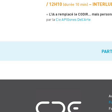
12H10
– INTERLU
(durée 10 min)
L’IA a remplacé le CODIR… mais personn
«
p
ar
la
Cie APIGones Dell’Arte
PAR
Navigation
Ac
Fo
F