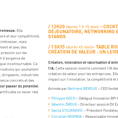
12H20
– COCKT
(durée 1 h 15 min)
 promesse.
Elle
DÉJEUNATOIRE, NETWORKING ET
STANDS
ers et leur compétitivité.
y intéresser, mais
13H35
–
TABLE RO
(durée 45 min)
ment et avec des
CRÉATION DE VALEUR : UN LEVI
 pression sur les
t d’exigence de
Création, innovation et valorisation d’ent
gique incontournable. Ce
l’IA.
Cette session montre comment l’IA devi
nisations qui souhaitent
création de valeur pour les entreprises. El
e, dirigeants, industriels
impact sur l’innovation, la compétitivité et 
ience concrets et des
our passer du potentiel
Animée par
Bertrand BERGUE
– CEO fonda
artificielle un levier réel
Philippe KOCH
– Délégué Innovation BPI
Valentin DREUX
– Directeur associé DV E
Sacha STOJANOVIC
– Président Fondat
Christian NSONDA
– Responsable Innova