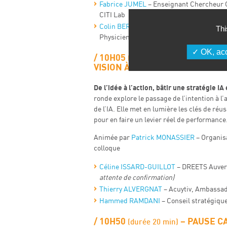
Fabrice JUMEL
– Enseignant Chercheur 
CITI Lab
Colin BERNET
– Co-fondateur et CTO de 
Thi
Physicien des Particules et Expert data s
OK, acc
10H05
– TABLE R
(durée 45 min)
VISION À LA FEUILLE DE ROUTE
De l’idée à l’action, bâtir une stratégie IA
ronde explore le passage de l’intention à l’
de l’IA. Elle met en lumière les clés de réus
pour en faire un levier réel de performance
Animée par
Patrick MONASSIER
– Organisa
colloque
Céline ISSARD-GUILLOT
– DREETS Auve
attente de confirmation)
​Thierry ALVERGNAT
–
Acuytiv, Ambassad
Hammed RAMDANI
– Conseil stratégique 
10H50
– PAUSE C
(durée 20 min)