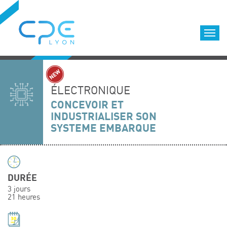
Cookies management panel
Accueil
Formations qualifiantes
ÉLECTRONIQUE
Formations diplômantes
CONCEVOIR ET
INDUSTRIALISER SON
Infos pratiques
SYSTEME EMBARQUE
Déroulement des formations
Equipe
Nous choisir
DURÉE
Nos locaux
3 jours
LOCATION DE SALLES DE FORMATION
21 heures
Accès
Nos clients