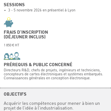
SESSIONS
Événements
3 - 5 novembre 2026 en présentiel à Lyon
Symposium on Chain Transfer Catalysis for
sustainability – September 15 and 16, 2026
FRENCH-CHINESE CONFERENCE ON GREEN
CHEMISTRY
FRAIS D’INSCRIPTION
(DÉJEUNER INCLUS)
Contacts
1 850 € HT
PRÉREQUIS & PUBLIC CONCERNÉ
Directeurs R&D, chefs de projets, ingénieurs et techniciens,
concepteurs de cartes électroniques et systèmes embarqués.
Connaissances générales en conception électronique.
OBJECTIFS
Acquérir les compétences pour mener à bien un
projet de l’idée à l’industrialisation.