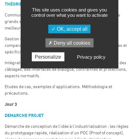
THÉORIE ET CAS D’USAGES
This site uses cookies and gives you
control over what you want to activate
Communication : panorama des différentes technologies, les
grands standards et de leurs performances, effectuer les
meilleurs choix en fonction des attentes et des contraintes.
OK, accept all
Gestion de l’énergie : les différentes sources d’énergies,
Deny all cookies
comparatifs en fonction des cas d’applications. Performances et
spécificités.
Personalize
Privacy policy
Intégration mécanique : problématique de la connectique et des
câblages, des interfaces de dialogue, contraintes et protections,
aspects normatifs.
Etudes de cas, exemples d’applications. Méthodologie et
précautions.
Jour 3
DEMARCHE PROJET
Démarche de conception de l’idée à l’industrialisation : les règles
du prototypage rapide, réalisation d’un POC (Proof of concept),