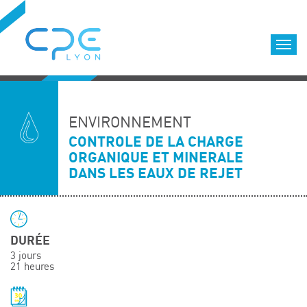
Cookies management panel
Accueil
Formations qualifiantes
ENVIRONNEMENT
Formations diplômantes
CONTROLE DE LA CHARGE
ORGANIQUE ET MINERALE
Infos pratiques
DANS LES EAUX DE REJET
Déroulement des formations
Equipe
Nous choisir
DURÉE
Nos locaux
3 jours
LOCATION DE SALLES DE FORMATION
21 heures
Accès
Nos clients