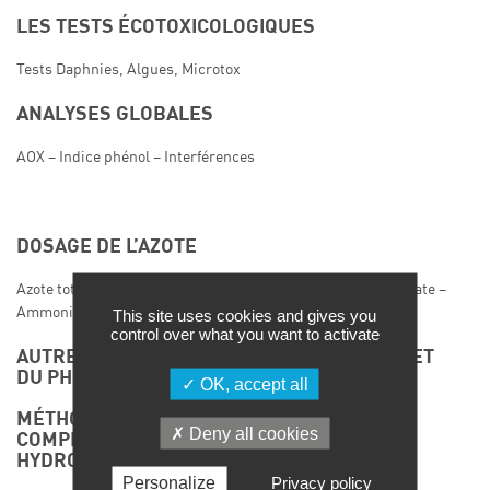
LES TESTS ÉCOTOXICOLOGIQUES
Tests Daphnies, Algues, Microtox
ANALYSES GLOBALES
AOX – Indice phénol – Interférences
DOSAGE DE L’AZOTE
Azote total – Analyse des espèces : Cyanures – Nitrite – Nitrate –
Ammonium
This site uses cookies and gives you
control over what you want to activate
AUTRES MÉTHODES D’ANALYSE DE L’AZOTE ET
DU PHOSPHORE
OK, accept all
MÉTHODES NORMALISÉES ET
Deny all cookies
COMPLÉMENTAIRES D’ANALYSES DES
HYDROCARBURES
Personalize
Privacy policy