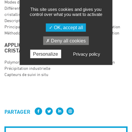
Modes de génération de la sursaturation
Différents principes de fonctionnement des cristallisoirs :
This site uses cookies and gives you
control over what you want to activate
cristallisation, précipitation, relargage
Description et fonctionnement des cristallisoirs industriels
Principaux paramètres de marche des appareils et optimisation
OK, accept all
Méthodologie et moyens d’étude des cristallisations en solution
Deny all cookies
APPLICATIONS PARTICULIÈRES DE
CRISTALLISATION
Personalize
Privacy policy
Polymorphisme dans le procédé de cristallisation en solution
Précipitation industrielle
Capteurs de suivi in situ
PARTAGER