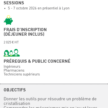
SESSIONS
Événements
5 - 7 octobre 2026 en présentiel à Lyon
Symposium on Chain Transfer Catalysis for
sustainability – September 15 and 16, 2026
FRENCH-CHINESE CONFERENCE ON GREEN
CHEMISTRY
FRAIS D’INSCRIPTION
(DÉJEUNER INCLUS)
Contacts
2 025 € HT
PRÉREQUIS & PUBLIC CONCERNÉ
Ingénieurs
Pharmaciens
Techniciens supérieurs
OBJECTIFS
Donner les outils pour résoudre un problème de
cristallisation