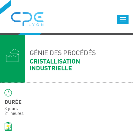
Cookies management panel
Accueil
Formations qualifiantes
GÉNIE DES PROCÉDÉS
Formations diplômantes
CRISTALLISATION
INDUSTRIELLE
Infos pratiques
Déroulement des formations
Equipe
Nous choisir
DURÉE
Nos locaux
3 jours
LOCATION DE SALLES DE FORMATION
21 heures
Accès
Nos clients