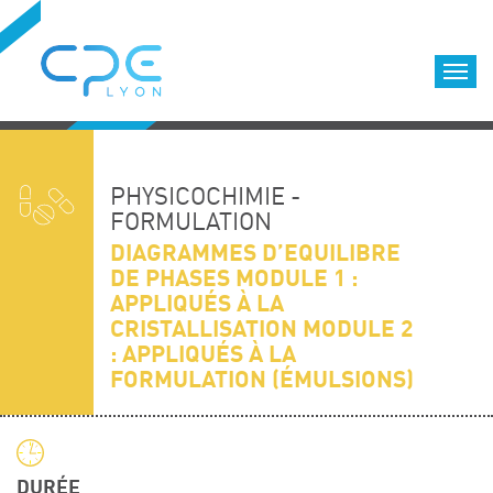
Cookies management panel
Accueil
Formations qualifiantes
PHYSICOCHIMIE -
Formations diplômantes
FORMULATION
DIAGRAMMES D’EQUILIBRE
Infos pratiques
DE PHASES MODULE 1 :
Déroulement des formations
APPLIQUÉS À LA
Equipe
CRISTALLISATION MODULE 2
: APPLIQUÉS À LA
Nous choisir
FORMULATION (ÉMULSIONS)
Nos locaux
LOCATION DE SALLES DE FORMATION
Accès
DURÉE
Nos clients