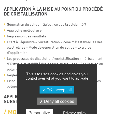
APPLICATION À LA MISE AU POINT DU PROCÉDÉ
DE CRISTALLISATION
Génération du solide – Qu’est-ce que la solubilité ?
Approche moléculaire
Régression des résultats
Ecart à l’équilibre – Sursaturation – Zone métastable/Cas des
électrolytes – Mode de génération du solide – Exercice
d’application
Les processus de dissolution/recristallisation : mûrissement
d’Ostwald et stabilité des phases cristallines – Application au
polymorphisme –
This site uses cookies and gives you
Règles de Burger
control over what you want to activate
Principes thermodynamiques de la séparation des isomères
optiques par cristallisation
OK, accept all
APPLICATIONS À LA CRISTALLISATION DES
Deny all cookies
SUBSTANCES ORGANIQUES EN CHIMIE FINE.
MODULE 2 : DIAGRAMME
Personalize
Privacy policy