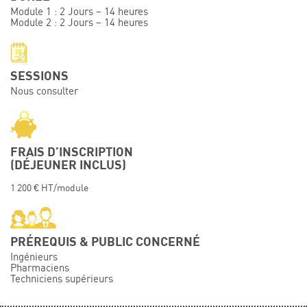
Module 1 : 2 Jours – 14 heures
Événements
Module 2 : 2 Jours – 14 heures
Symposium on Chain Transfer Catalysis for
sustainability – September 15 and 16, 2026
FRENCH-CHINESE CONFERENCE ON GREEN
SESSIONS
CHEMISTRY
Nous consulter
Contacts
FRAIS D’INSCRIPTION
(DÉJEUNER INCLUS)
1 200 € HT/module
PRÉREQUIS & PUBLIC CONCERNÉ
Ingénieurs
Pharmaciens
Techniciens supérieurs