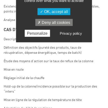
control over what you want to activate
Existence de points de fonctionnement multiples, points stables,
OK, accept all
points instables, rôle de la régulation
Analyse des problèmes liés aux matériels
Deny all cookies
CAS D’UNE COLONNE BATCH
Personalize
Privacy policy
Descriptif de l’installation et du cas étudié
Définition des objectifs (pureté des produits, taux de
récupération, dépense énergétique, temps de batch)
Étude des moyens d’action sur le taux de reflux de la colonne
Mise en route
Réglage initial de la chauffe
Hold-up de la colonne/incidence possible sur la production des
“inters”
Mise en ligne de la régulation de température de tête