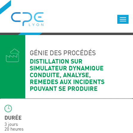
Cookies management panel
Accueil
Formations qualifiantes
GÉNIE DES PROCÉDÉS
Formations diplômantes
DISTILLATION SUR
SIMULATEUR DYNAMIQUE
Infos pratiques
CONDUITE, ANALYSE,
Déroulement des formations
REMEDES AUX INCIDENTS
Equipe
POUVANT SE PRODUIRE
Nous choisir
Nos locaux
LOCATION DE SALLES DE FORMATION
DURÉE
Accès
3 jours
20 heures
Nos clients