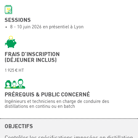
Événements
Symposium on Chain Transfer Catalysis for
SESSIONS
sustainability – September 15 and 16, 2026
8 - 10 juin 2026 en présentiel à Lyon
FRENCH-CHINESE CONFERENCE ON GREEN
CHEMISTRY
Contacts
FRAIS D’INSCRIPTION
(DÉJEUNER INCLUS)
1 925 € HT
PRÉREQUIS & PUBLIC CONCERNÉ
Ingénieurs et techniciens en charge de conduire des
distillations en continu ou en batch
OBJECTIFS
Contrôler les spécifications imposées en distillation