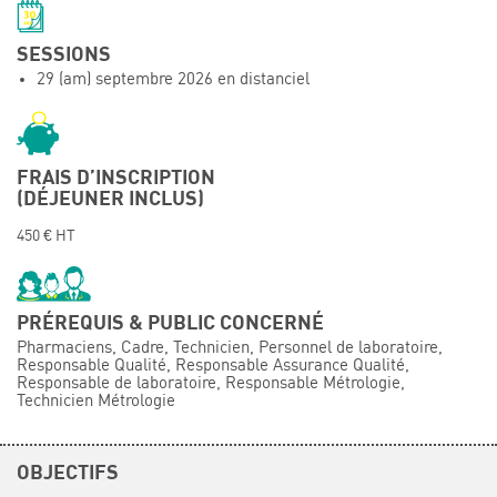
Événements
SESSIONS
Symposium on Chain Transfer Catalysis for
29 (am) septembre 2026 en distanciel
sustainability – September 15 and 16, 2026
FRENCH-CHINESE CONFERENCE ON GREEN
CHEMISTRY
Contacts
FRAIS D’INSCRIPTION
(DÉJEUNER INCLUS)
450 € HT
PRÉREQUIS & PUBLIC CONCERNÉ
Pharmaciens, Cadre, Technicien, Personnel de laboratoire,
Responsable Qualité, Responsable Assurance Qualité,
Responsable de laboratoire, Responsable Métrologie,
Technicien Métrologie
OBJECTIFS