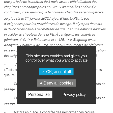
une période de transition de 6 mois avant l’officialisation des
chapitres et monographies nouveaux ou modifiés et doit s’y
conformer, c’est-à-dire que le nouveau chapitre sera obligatoire
er
au plus tôt le 1
janvier 2022.Aujourd’hui, la PE n’a pas
d’exigences pour les procédures de pesage, il n’y a pas de tests
ni de critères définis permettant de qualifier une balance pour les
procédures stipulées dans la PE. À cet égard, les chapitres
généraux <41> « Balances » et <1251> « Weighing on an
Analytical Balance » de l’USP sont deux documents de référence
pris en considération par le groupe d’experts lors de l’élaboration
This site uses cookies and gives you
des exigences du projet du chapitre « Balances » dans la PE.
control over what you want to activate
– Apporter les connaissances indispensables pour
effectuer les opérations de contrôle dans le respect des normes
OK, accept all
qualité
Deny all cookies
– Connaître la réglementation applicable aux instruments de
pesage
Personalize
Privacy policy
– Choisir les moyens de contrôle adaptés aux instruments de
pesage
– Mettre en place le contrôle des performances requis