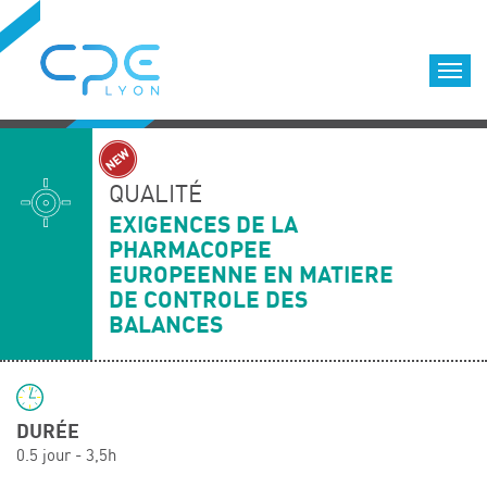
Cookies management panel
Accueil
Formations qualifiantes
QUALITÉ
Formations diplômantes
EXIGENCES DE LA
PHARMACOPEE
Infos pratiques
EUROPEENNE EN MATIERE
Déroulement des formations
DE CONTROLE DES
Equipe
BALANCES
Nous choisir
Nos locaux
LOCATION DE SALLES DE FORMATION
DURÉE
Accès
0.5 jour - 3,5h
Nos clients