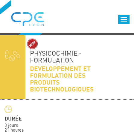
Cookies management panel
Accueil
Formations qualifiantes
PHYSICOCHIMIE -
Formations diplômantes
FORMULATION
DEVELOPPEMENT ET
Infos pratiques
FORMULATION DES
Déroulement des formations
PRODUITS
Equipe
BIOTECHNOLOGIQUES
Nous choisir
Nos locaux
LOCATION DE SALLES DE FORMATION
DURÉE
Accès
3 jours
21 heures
Nos clients