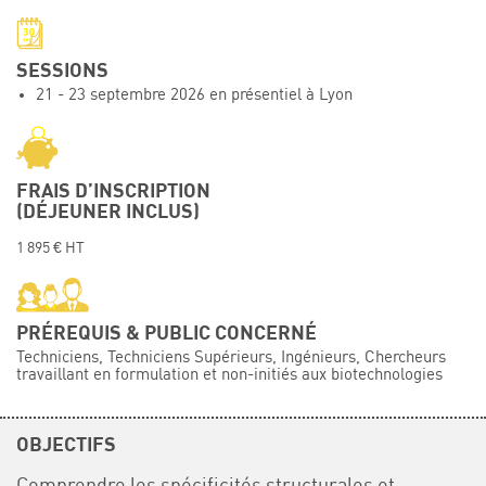
Événements
Symposium on Chain Transfer Catalysis for
SESSIONS
sustainability – September 15 and 16, 2026
21 - 23 septembre 2026 en présentiel à Lyon
FRENCH-CHINESE CONFERENCE ON GREEN
CHEMISTRY
Contacts
FRAIS D’INSCRIPTION
(DÉJEUNER INCLUS)
1 895 € HT
PRÉREQUIS & PUBLIC CONCERNÉ
Techniciens, Techniciens Supérieurs, Ingénieurs, Chercheurs
travaillant en formulation et non-initiés aux biotechnologies
OBJECTIFS
Comprendre les spécificités structurales et