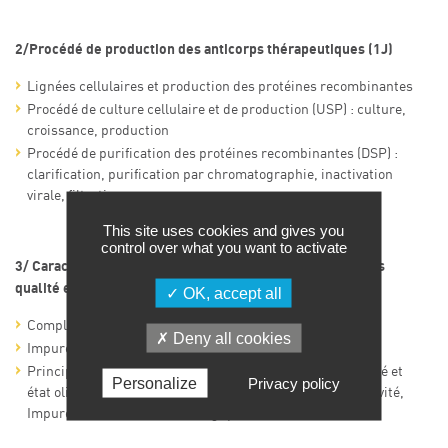
2/Procédé de production des anticorps thérapeutiques (1J)
Lignées cellulaires et production des protéines recombinantes
Procédé de culture cellulaire et de production (USP) : culture,
croissance, production
Procédé de purification des protéines recombinantes (DSP) :
clarification, purification par chromatographie, inactivation
virale, filtrations
This site uses cookies and gives you
control over what you want to activate
3/ Caractérisation des anticorps thérapeutiques : attributs
qualité et panel analytique (0.5J)
OK, accept all
Complexité et hétérogénéité structurale des anticorps
Deny all cookies
Impuretés liées au procédé et Impuretés liées au produit
Principales techniques analytiques : Identité, Titre, Pureté et
Personalize
Privacy policy
état oligomérique, Variants de charge, Glycosylation, Activité,
Impuretés, Qualité microbiologique