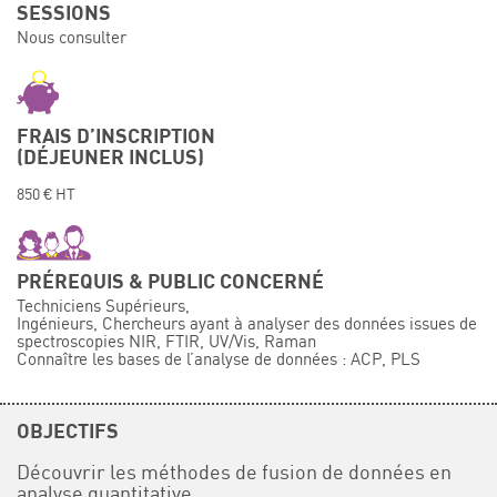
SESSIONS
Événements
Nous consulter
Symposium on Chain Transfer Catalysis for
sustainability – September 15 and 16, 2026
FRENCH-CHINESE CONFERENCE ON GREEN
CHEMISTRY
FRAIS D’INSCRIPTION
(DÉJEUNER INCLUS)
Contacts
850 € HT
PRÉREQUIS & PUBLIC CONCERNÉ
Techniciens Supérieurs,
Ingénieurs, Chercheurs ayant à analyser des données issues de
spectroscopies NIR, FTIR, UV/Vis, Raman
Connaître les bases de l’analyse de données : ACP, PLS
OBJECTIFS
Découvrir les méthodes de fusion de données en
analyse quantitative