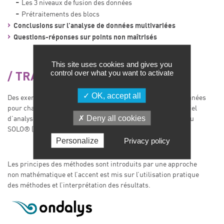
Les 3 niveaux de fusion des données
Prétraitements des blocs
Conclusions sur l’analyse de données multivariées
Questions-réponses sur points non maîtrisés
This site uses cookies and gives you
control over what you want to activate
TRAVAUX DIRIGES
OK, accept all
Des exercices d’application sont proposés sur un jeu de données
pour chaque méthode. La formation est réalisée sur le logiciel
Deny all cookies
d’analyse de données et Machine Learning PLS_Toolbox® ou
SOLO® (Eigenvector Research Inc).
Personalize
Privacy policy
Les principes des méthodes sont introduits par une approche
non mathématique et l’accent est mis sur l’utilisation pratique
des méthodes et l’interprétation des résultats.