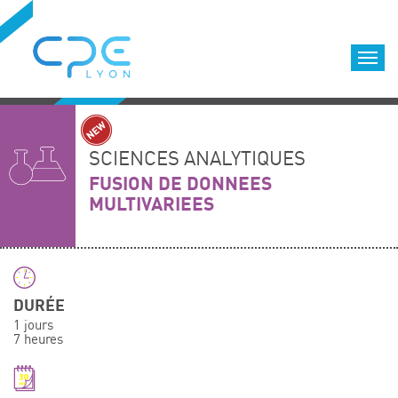
Cookies management panel
Accueil
Formations qualifiantes
SCIENCES ANALYTIQUES
Formations diplômantes
FUSION DE DONNEES
MULTIVARIEES
Infos pratiques
Déroulement des formations
Equipe
Nous choisir
DURÉE
Nos locaux
1 jours
LOCATION DE SALLES DE FORMATION
7 heures
Accès
Nos clients