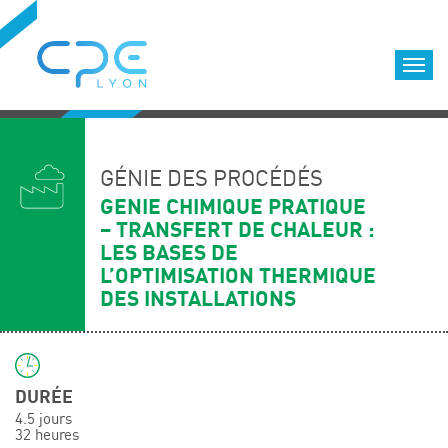
Cookies management panel
Accueil
Formations qualifiantes
GÉNIE DES PROCÉDÉS
Formations diplômantes
GENIE CHIMIQUE PRATIQUE
– TRANSFERT DE CHALEUR :
Infos pratiques
LES BASES DE
Déroulement des formations
L’OPTIMISATION THERMIQUE
Equipe
DES INSTALLATIONS
Nous choisir
Nos locaux
LOCATION DE SALLES DE FORMATION
DURÉE
Accès
4.5 jours
32 heures
Nos clients