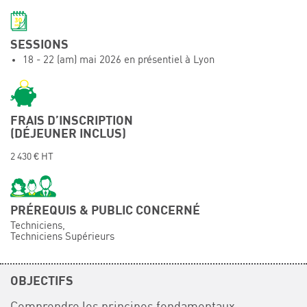
Événements
Symposium on Chain Transfer Catalysis for
SESSIONS
sustainability – September 15 and 16, 2026
18 - 22 (am) mai 2026 en présentiel à Lyon
FRENCH-CHINESE CONFERENCE ON GREEN
CHEMISTRY
Contacts
FRAIS D’INSCRIPTION
(DÉJEUNER INCLUS)
2 430 € HT
PRÉREQUIS & PUBLIC CONCERNÉ
Techniciens,
Techniciens Supérieurs
OBJECTIFS
Comprendre les principes fondamentaux