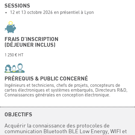
SESSIONS
Événements
12 et 13 octobre 2026 en présentiel à Lyon
Symposium on Chain Transfer Catalysis for
sustainability – September 15 and 16, 2026
FRENCH-CHINESE CONFERENCE ON GREEN
CHEMISTRY
FRAIS D’INSCRIPTION
(DÉJEUNER INCLUS)
Contacts
1 250 € HT
PRÉREQUIS & PUBLIC CONCERNÉ
Ingénieurs et techniciens, chefs de projets, concepteurs de
cartes électroniques et systèmes embarqués, Directeurs R&D,
Connaissances générales en conception électronique.
OBJECTIFS
Acquérir la connaissance des protocoles de
communication Bluetooth BLE Low Energy, WIFI et