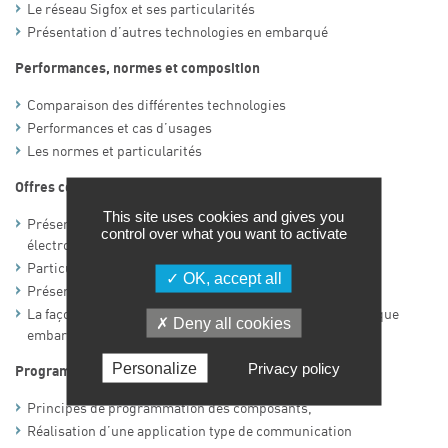
Le réseau Sigfox et ses particularités
Présentation d’autres technologies en embarqué
Performances, normes et composition
Comparaison des différentes technologies
Performances et cas d’usages
Les normes et particularités
Offres composants
This site uses cookies and gives you
Présentation des offres composants pour les cartes
control over what you want to activate
électroniques, pour l’IOT, l’IIOT et l’embarqué.
Particularités des différents composants standard
OK, accept all
Présentation de composants types
La façon de l’intégrer dans un contexte de carte électronique
Deny all cookies
embarquée, ou carte de prototypage rapide.
Personalize
Privacy policy
Programmation
Principes de programmation des composants,
Réalisation d’une application type de communication