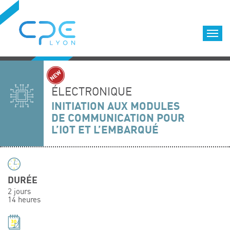
Cookies management panel
Accueil
Formations qualifiantes
ÉLECTRONIQUE
Formations diplômantes
INITIATION AUX MODULES
DE COMMUNICATION POUR
Infos pratiques
L’IOT ET L’EMBARQUÉ
Déroulement des formations
Equipe
Nous choisir
DURÉE
Nos locaux
2 jours
LOCATION DE SALLES DE FORMATION
14 heures
Accès
Nos clients