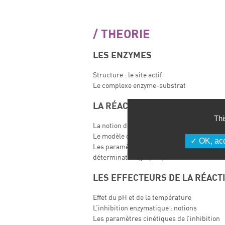
THEORIE
LES ENZYMES
Structure : le site actif
Le complexe enzyme-substrat
LA RÉACTION ENZYME-SUBSTR
Thi
La notion de vitesse initiale
Le modèle de Michaelis-Menten
OK, acc
Les paramètres cinétiques d’une réaction à
détermination graphique
LES EFFECTEURS DE LA RÉACT
Effet du pH et de la température
L’inhibition enzymatique : notions
Les paramètres cinétiques de l’inhibition