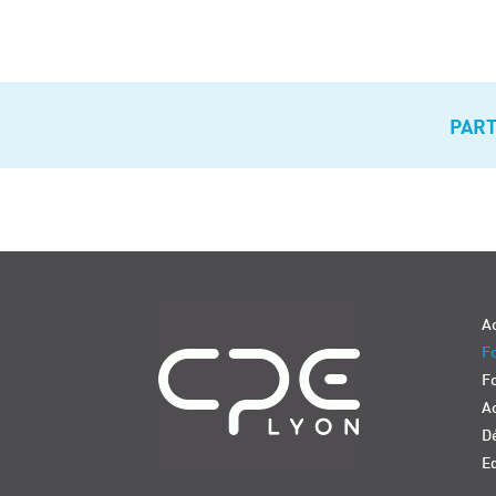
PAR
Navigation
Ac
Fo
F
Ac
D
E