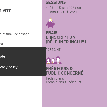
SESSIONS
15 - 18 juin 2026 en
IVITÉ
présentiel à Lyon
FRAIS
int final, de dosage
D’INSCRIPTION
(DÉJEUNER INCLUS)
s)
2 285 € HT
vate
ivacy policy
PRÉREQUIS &
PUBLIC CONCERNÉ
Techniciens
Techniciens supérieurs