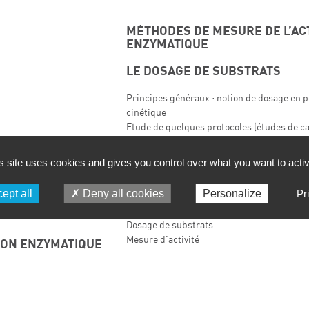
MÉTHODES DE MESURE DE L’ACT
ENZYMATIQUE
LE DOSAGE DE SUBSTRATS
Principes généraux : notion de dosage en po
cinétique
Etude de quelques protocoles (études de ca
AT
s site uses cookies and gives you control over what you want to acti
TRAVAUX PRATIQUES
ept all
Deny all cookies
Personalize
Pr
 1 substrat :
Cinétique
Dosage de substrats
Mesure d’activité
ION ENZYMATIQUE