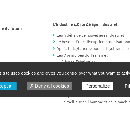
L’industrie 4.0: le 4è âge industriel
e du futur :
Les 4 défis de ce nouvel âge industriel
Le besoin d’une disruption organisationn
Après le Taylorisme puis le Toyotisme, le
Les 7 principes du Teslisme :
l’Hyper-Fabrication
L’intégration croisée
s site uses cookies and gives you control over what you want to acti
L’hybridation logicielle
érique :
La traction tentaculaire
ept all
Deny all cookies
Personalize
Pr
Une histoire inspirante pour tous
L’esprit Start-Up
Le meilleur de l’homme et de la machi