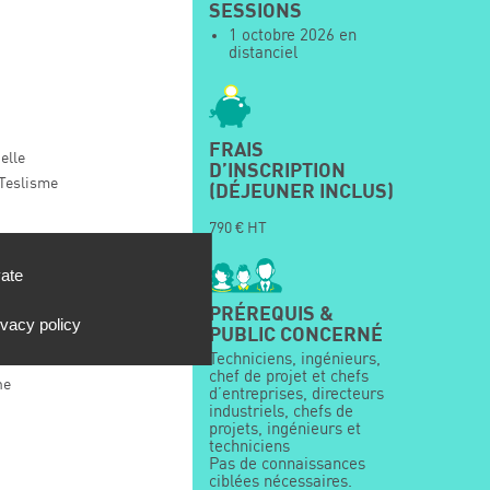
SESSIONS
1 octobre 2026 en
distanciel
FRAIS
elle
D’INSCRIPTION
 Teslisme
(DÉJEUNER INCLUS)
790 € HT
vate
PRÉREQUIS &
ivacy policy
PUBLIC CONCERNÉ
Techniciens, ingénieurs,
chef de projet et chefs
ne
d’entreprises, directeurs
industriels, chefs de
projets, ingénieurs et
techniciens
Pas de connaissances
ciblées nécessaires.