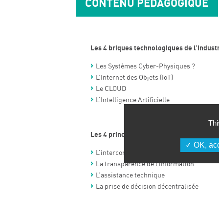
CONTENU PÉDAGOGIQUE
Les 4 briques technologiques de l’industri
Les Systèmes Cyber-Physiques ?
L’Internet des Objets (IoT)
Le CLOUD
L’Intelligence Artificielle
Thi
Les 4 principes de la transformation num
OK, acc
L’interconnexion
La transparence de l’information
L’assistance technique
La prise de décision décentralisée