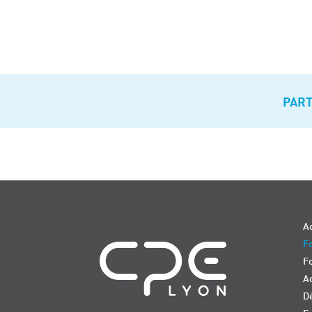
PAR
Navigation
Ac
Fo
F
Ac
D