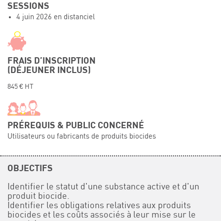
SESSIONS
Événements
4 juin 2026 en distanciel
Symposium on Chain Transfer Catalysis for
sustainability – September 15 and 16, 2026
FRENCH-CHINESE CONFERENCE ON GREEN
CHEMISTRY
FRAIS D’INSCRIPTION
(DÉJEUNER INCLUS)
Contacts
845 € HT
PRÉREQUIS & PUBLIC CONCERNÉ
Utilisateurs ou fabricants de produits biocides
OBJECTIFS
Identifier le statut d'une substance active et d'un
produit biocide.
Identifier les obligations relatives aux produits
biocides et les coûts associés à leur mise sur le