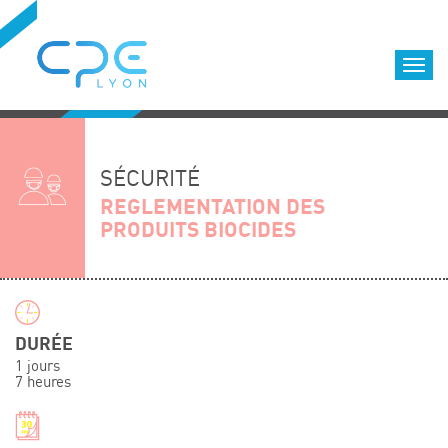
Cookies management panel
Accueil
Formations qualifiantes
SÉCURITÉ
Formations diplômantes
REGLEMENTATION DES
PRODUITS BIOCIDES
Infos pratiques
Déroulement des formations
Equipe
Nous choisir
DURÉE
Nos locaux
1 jours
LOCATION DE SALLES DE FORMATION
7 heures
Accès
Nos clients