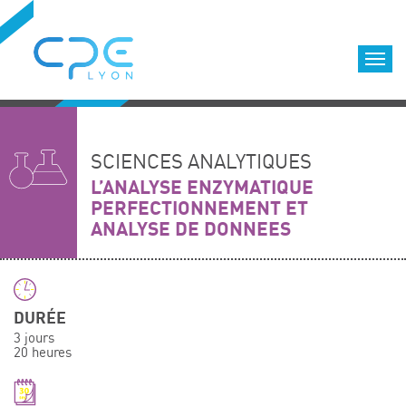
Cookies management panel
Accueil
Formations qualifiantes
SCIENCES ANALYTIQUES
Formations diplômantes
L’ANALYSE ENZYMATIQUE
PERFECTIONNEMENT ET
Infos pratiques
ANALYSE DE DONNEES
Déroulement des formations
Equipe
Nous choisir
DURÉE
Nos locaux
3 jours
LOCATION DE SALLES DE FORMATION
20 heures
Accès
Nos clients