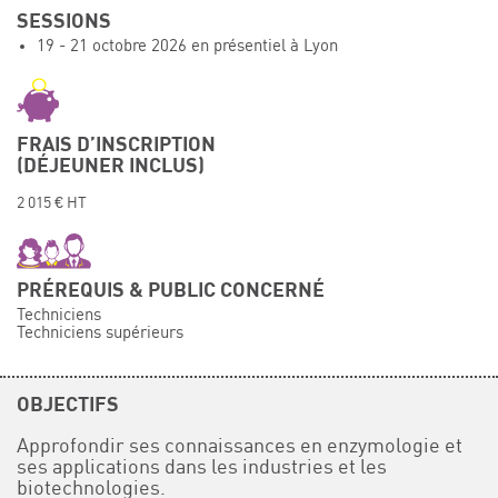
SESSIONS
Événements
19 - 21 octobre 2026 en présentiel à Lyon
Symposium on Chain Transfer Catalysis for
sustainability – September 15 and 16, 2026
FRENCH-CHINESE CONFERENCE ON GREEN
CHEMISTRY
FRAIS D’INSCRIPTION
(DÉJEUNER INCLUS)
Contacts
2 015 € HT
PRÉREQUIS & PUBLIC CONCERNÉ
Techniciens
Techniciens supérieurs
OBJECTIFS
Approfondir ses connaissances en enzymologie et
ses applications dans les industries et les
biotechnologies.