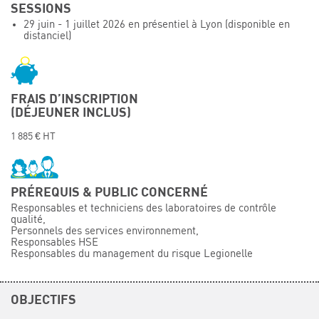
SESSIONS
Événements
29 juin - 1 juillet 2026 en présentiel à Lyon (disponible en
distanciel)
Symposium on Chain Transfer Catalysis for
sustainability – September 15 and 16, 2026
FRENCH-CHINESE CONFERENCE ON GREEN
CHEMISTRY
FRAIS D’INSCRIPTION
Contacts
(DÉJEUNER INCLUS)
1 885 € HT
PRÉREQUIS & PUBLIC CONCERNÉ
Responsables et techniciens des laboratoires de contrôle
qualité,
Personnels des services environnement,
Responsables HSE
Responsables du management du risque Legionelle
OBJECTIFS