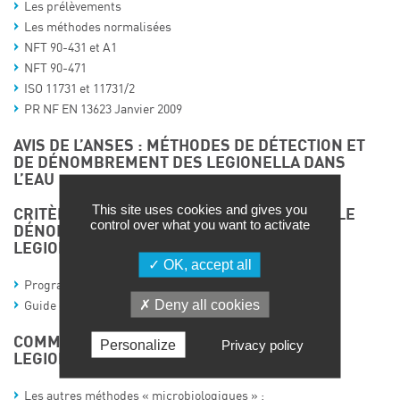
Les prélèvements
Les méthodes normalisées
NFT 90-431 et A1
NFT 90-471
ISO 11731 et 11731/2
PR NF EN 13623 Janvier 2009
AVIS DE L’ANSES : MÉTHODES DE DÉTECTION ET
DE DÉNOMBREMENT DES LEGIONELLA DANS
L’EAU
This site uses cookies and gives you
CRITÈRES D’ACCRÉDITATION COFRAC POUR LE
control over what you want to activate
DÉNOMBREMENT ET LA RECHERCHE DES
LEGIONELLA DANS L’ENVIRONNEMENT
OK, accept all
Programme P100-3
Deny all cookies
Guide d’accréditation LAB GTA 23
COMMENT INTERPRÉTER LES RÉSULTATS ?
Personalize
Privacy policy
LEGIONELLA VERSUS AUTRES PARAMÈTRES
Les autres méthodes « microbiologiques » :