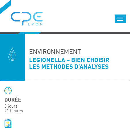
Cookies management panel
Accueil
Formations qualifiantes
ENVIRONNEMENT
Formations diplômantes
LEGIONELLA – BIEN CHOISIR
LES METHODES D’ANALYSES
Infos pratiques
Déroulement des formations
Equipe
Nous choisir
DURÉE
Nos locaux
3 jours
LOCATION DE SALLES DE FORMATION
21 heures
Accès
Nos clients