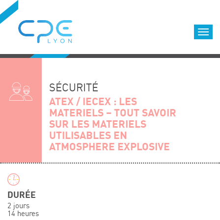
Cookies management panel
Accueil
Formations qualifiantes
SÉCURITÉ
Formations diplômantes
ATEX / IECEX : LES
MATERIELS – TOUT SAVOIR
Infos pratiques
SUR LES MATERIELS
Déroulement des formations
UTILISABLES EN
Equipe
ATMOSPHERE EXPLOSIVE
Nous choisir
Nos locaux
LOCATION DE SALLES DE FORMATION
DURÉE
Accès
2 jours
14 heures
Nos clients