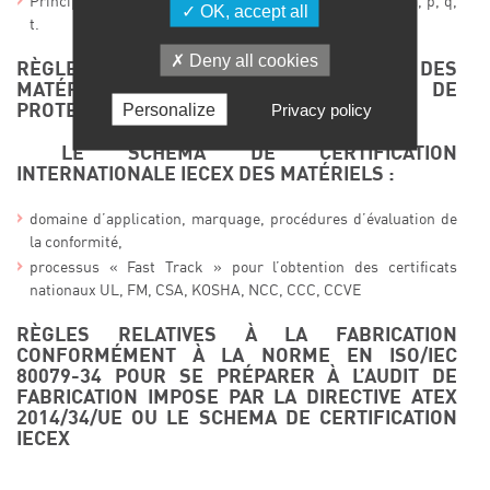
Principes généraux des modes de protection, d, e, i, o, m, p, q,
OK, accept all
t.
Deny all cookies
RÈGLES DE CONCEPTION ET D’ÉVALUATION DES
MATÉRIELS NON ÉLECTRIQUES : MODE DE
Personalize
Privacy policy
PROTECTION H
LE SCHÉMA DE CERTIFICATION
INTERNATIONALE IECEX DES MATÉRIELS :
domaine d’application, marquage, procédures d’évaluation de
la conformité,
processus « Fast Track » pour l’obtention des certificats
nationaux UL, FM, CSA, KOSHA, NCC, CCC, CCVE
RÈGLES RELATIVES À LA FABRICATION
CONFORMÉMENT À LA NORME EN ISO/IEC
80079-34 POUR SE PRÉPARER À L’AUDIT DE
FABRICATION IMPOSE PAR LA DIRECTIVE ATEX
2014/34/UE OU LE SCHEMA DE CERTIFICATION
IECEX