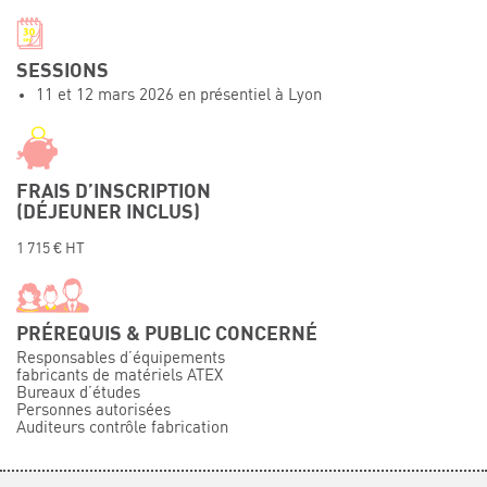
Événements
Symposium on Chain Transfer Catalysis for
SESSIONS
sustainability – September 15 and 16, 2026
11 et 12 mars 2026 en présentiel à Lyon
FRENCH-CHINESE CONFERENCE ON GREEN
CHEMISTRY
Contacts
FRAIS D’INSCRIPTION
(DÉJEUNER INCLUS)
1 715 € HT
PRÉREQUIS & PUBLIC CONCERNÉ
Responsables d’équipements
fabricants de matériels ATEX
Bureaux d’études
Personnes autorisées
Auditeurs contrôle fabrication