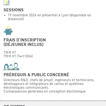
Événements
SESSIONS
Symposium on Chain Transfer Catalysis for
19 novembre 2026 en présentiel à Lyon (disponible en
sustainability – September 15 and 16, 2026
distanciel)
FRENCH-CHINESE CONFERENCE ON GREEN
CHEMISTRY
Contacts
FRAIS D’INSCRIPTION
(DÉJEUNER INCLUS)
730 € HT
790 € HT (Tarif 2026)
PRÉREQUIS & PUBLIC CONCERNÉ
Directeurs R&D, chefs de projet, ingénieurs et techniciens,
développeurs et intégrateurs de cartes et systèmes
électroniques communicants.
Connaissances générales en conception électronique.