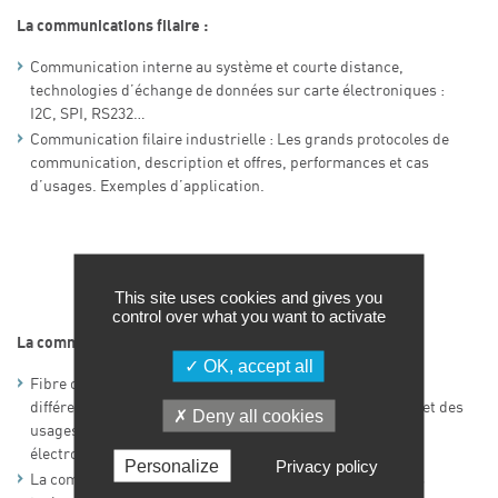
La communications filaire :
Communication interne au système et courte distance,
technologies d’échange de données sur carte électroniques :
I2C, SPI, RS232…
Communication filaire industrielle : Les grands protocoles de
communication, description et offres, performances et cas
d’usages. Exemples d’application.
This site uses cookies and gives you
control over what you want to activate
La communications optique :
OK, accept all
Fibre optique et interfaces, description, protocoles et les
différentes technologiques. Evaluation des performances et des
Deny all cookies
usages. Cas d’applications pour les cartes et systèmes
électroniques.
Personalize
Privacy policy
La communication optique sans fil (OWC), description des