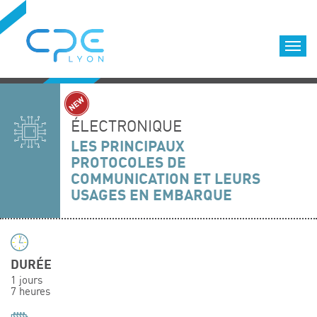
Cookies management panel
Accueil
Formations qualifiantes
ÉLECTRONIQUE
Formations diplômantes
LES PRINCIPAUX
PROTOCOLES DE
Infos pratiques
COMMUNICATION ET LEURS
Déroulement des formations
USAGES EN EMBARQUE
Equipe
Nous choisir
Nos locaux
DURÉE
LOCATION DE SALLES DE FORMATION
1 jours
7 heures
Accès
Nos clients