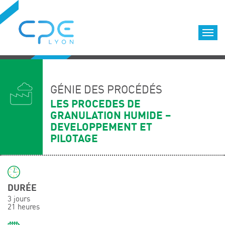
Cookies management panel
Accueil
Formations qualifiantes
GÉNIE DES PROCÉDÉS
Formations diplômantes
LES PROCEDES DE
GRANULATION HUMIDE –
Infos pratiques
DEVELOPPEMENT ET
Déroulement des formations
PILOTAGE
Equipe
Nous choisir
Nos locaux
DURÉE
LOCATION DE SALLES DE FORMATION
3 jours
21 heures
Accès
Nos clients