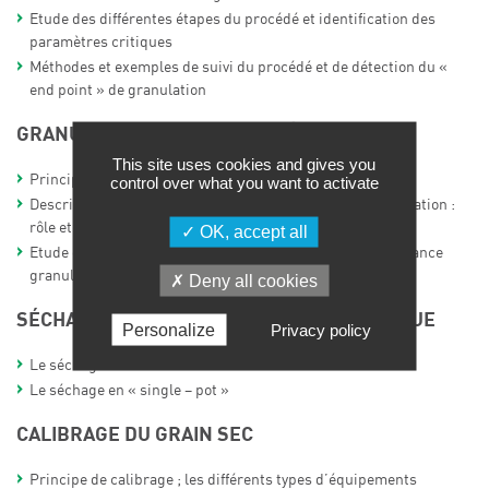
Etude des différentes étapes du procédé et identification des
paramètres critiques
Méthodes et exemples de suivi du procédé et de détection du «
end point » de granulation
GRANULATION EN LIT FLUIDISÉ
This site uses cookies and gives you
Principe de la fluidisation
control over what you want to activate
Description technique des différents éléments de l’installation :
rôle et impact sur le procédé et son pilotage
OK, accept all
Etude des mécanismes et paramètres critiques de croissance
granulaire en lit fluidisé
Deny all cookies
SÉCHAGE DU GRAIN HUMIDE : ÉTAPE CRITIQUE
Personalize
Privacy policy
Le séchage en lit fluidisé
Le séchage en « single – pot »
CALIBRAGE DU GRAIN SEC
Principe de calibrage ; les différents types d’équipements