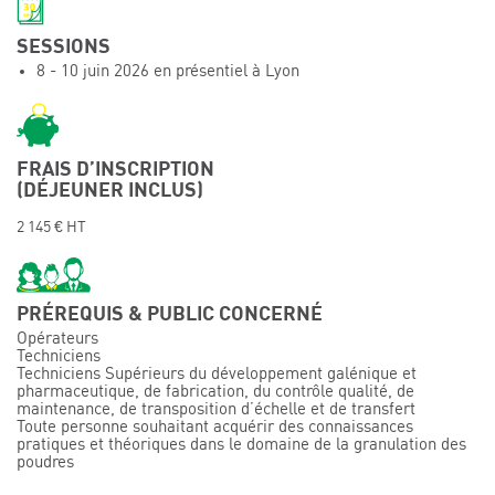
Événements
SESSIONS
Symposium on Chain Transfer Catalysis for
8 - 10 juin 2026 en présentiel à Lyon
sustainability – September 15 and 16, 2026
FRENCH-CHINESE CONFERENCE ON GREEN
CHEMISTRY
Contacts
FRAIS D’INSCRIPTION
(DÉJEUNER INCLUS)
2 145 € HT
PRÉREQUIS & PUBLIC CONCERNÉ
Opérateurs
Techniciens
Techniciens Supérieurs du développement galénique et
pharmaceutique, de fabrication, du contrôle qualité, de
maintenance, de transposition d’échelle et de transfert
Toute personne souhaitant acquérir des connaissances
pratiques et théoriques dans le domaine de la granulation des
poudres