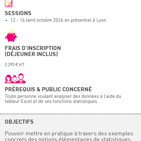
Événements
SESSIONS
Symposium on Chain Transfer Catalysis for
12 - 16 (am) octobre 2026 en présentiel à Lyon
sustainability – September 15 and 16, 2026
FRENCH-CHINESE CONFERENCE ON GREEN
CHEMISTRY
Contacts
FRAIS D’INSCRIPTION
(DÉJEUNER INCLUS)
2 295 € HT
PRÉREQUIS & PUBLIC CONCERNÉ
Toute personne voulant analyser des données à l’aide du
tableur Excel et de ses fonctions statistiques.
OBJECTIFS
Pouvoir mettre en pratique à travers des exemples
concrets des notions élémentaires de statistiques