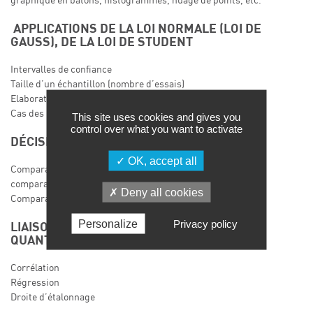
graphique en bâtons, histogrammes, nuage de points, etc.
APPLICATIONS DE LA LOI NORMALE (LOI DE
GAUSS), DE LA LOI DE STUDENT
Intervalles de confiance
Taille d’un échantillon (nombre d’essais)
Elaboration de cartes de contrôles simples
Cas des petits échantillons
This site uses cookies and gives you
control over what you want to activate
DÉCISION : TESTS STATISTIQUES
OK, accept all
Comparaison d’une moyenne à une valeur de référence,
comparaison de deux échantillons
Deny all cookies
Comparaison inter-labos (analyse de variance)
Personalize
Privacy policy
LIAISON ENTRE DEUX VARIABLES
QUANTITATIVES
Corrélation
Régression
Droite d’étalonnage