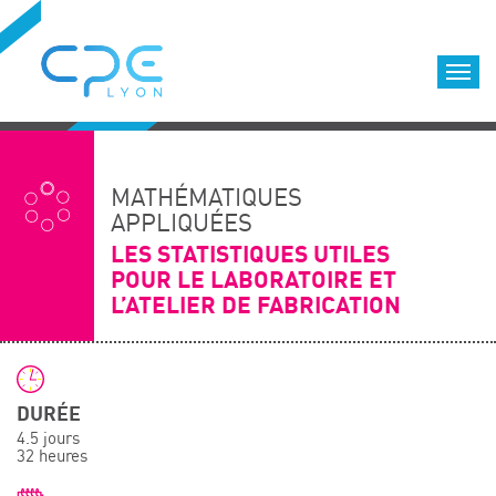
Cookies management panel
Accueil
Formations qualifiantes
MATHÉMATIQUES
Formations diplômantes
APPLIQUÉES
LES STATISTIQUES UTILES
Infos pratiques
POUR LE LABORATOIRE ET
Déroulement des formations
L’ATELIER DE FABRICATION
Equipe
Nous choisir
Nos locaux
DURÉE
LOCATION DE SALLES DE FORMATION
4.5 jours
32 heures
Accès
Nos clients