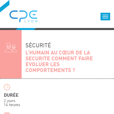
Cookies management panel
Accueil
Formations qualifiantes
SÉCURITÉ
Formations diplômantes
L’HUMAIN AU CŒUR DE LA
SECURITE COMMENT FAIRE
Infos pratiques
EVOLUER LES
Déroulement des formations
COMPORTEMENTS ?
Equipe
Nous choisir
Nos locaux
DURÉE
LOCATION DE SALLES DE FORMATION
2 jours
14 heures
Accès
Nos clients