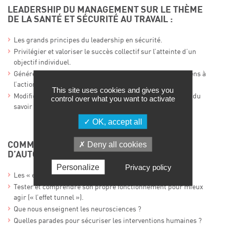
LEADERSHIP DU MANAGEMENT SUR LE THÈME
DE LA SANTÉ ET SÉCURITÉ AU TRAVAIL :
Les grands principes du leadership en sécurité.
Privilégier et valoriser le succès collectif sur l’atteinte d’un
objectif individuel.
Générer l’envie et l’enthousiasme, motiver et donner du sens à
l’action.
This site uses cookies and gives you
Modifier « librement » les comportements : quel est l’état du
control over what you want to activate
savoir actuel ?
OK, accept all
Deny all cookies
COMMENT ÉVITER LES ERREURS
D’AUTOMATISMES ?
Personalize
Privacy policy
Les « experts », une catégorie à part ?
Tester et comprendre son propre fonctionnement pour mieux
agir (« l’effet tunnel »).
Que nous enseignent les neurosciences ?
Quelles parades pour sécuriser les interventions humaines ?