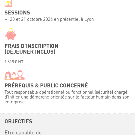
Événements
SESSIONS
Symposium on Chain Transfer Catalysis for
20 et 21 octobre 2026 en présentiel à Lyon
sustainability – September 15 and 16, 2026
FRENCH-CHINESE CONFERENCE ON GREEN
CHEMISTRY
Contacts
FRAIS D’INSCRIPTION
(DÉJEUNER INCLUS)
1 615 € HT
PRÉREQUIS & PUBLIC CONCERNÉ
Tout responsable opérationnel ou fonctionnel (sécurité) chargé
d’initier une démarche orientée sur le facteur humain dans son
entreprise
OBJECTIFS
Etre capable de :