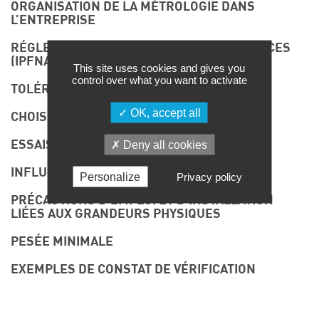
ORGANISATION DE LA MÉTROLOGIE DANS
L’ENTREPRISE
RÉGLEMENTATION APPLICABLE AUX BALANCES
(IPFNA)
This site uses cookies and gives you
control over what you want to activate
TOLÉRANCE DE LA BALANCE
OK, accept all
CHOISIR SES POIDS ÉTALONS
ESSAIS MÉTROLOGIQUES
Deny all cookies
INFLUENCE DES GRANDEURS PHYSIQUES
Personalize
Privacy policy
PRÉCAUTIONS D’EMPLOI ET D’INSTALLATION
LIÉES AUX GRANDEURS PHYSIQUES
PESÉE MINIMALE
EXEMPLES DE CONSTAT DE VÉRIFICATION