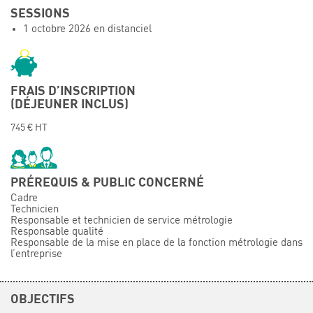
SESSIONS
Événements
1 octobre 2026 en distanciel
Symposium on Chain Transfer Catalysis for
sustainability – September 15 and 16, 2026
FRENCH-CHINESE CONFERENCE ON GREEN
CHEMISTRY
FRAIS D’INSCRIPTION
(DÉJEUNER INCLUS)
Contacts
745 € HT
PRÉREQUIS & PUBLIC CONCERNÉ
Cadre
Technicien
Responsable et technicien de service métrologie
Responsable qualité
Responsable de la mise en place de la fonction métrologie dans
l’entreprise
OBJECTIFS