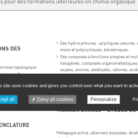
is pour des formations ultérieures en chimie organique.
Des hydrocarbures : acycliques saturés, 
ONS DES
mono et polycycliques, benzéniques.
Des composés à fonctions simples et mult
halogénés, composés organométalliques, 
formule topologique
oxydes, amines, aldéhydes, cétones, acid
ntation de Cram,
anhydrides, halogénures d’acides, esters,
Des composés stéréoisomères : règle de 
s site uses cookies and gives you control over what you want to acti
Des composés à fonctions mixtes : amin
ÉRÉOCHIMIE
Des composés hétérocycliques
ept all
Deny all cookies
Personalize
Pr
éréoisomérie,
TRAVAUX DIRIGÉS – ETUDES DE
MENCLATURE
Pédagogie active, alternant exposées, étud