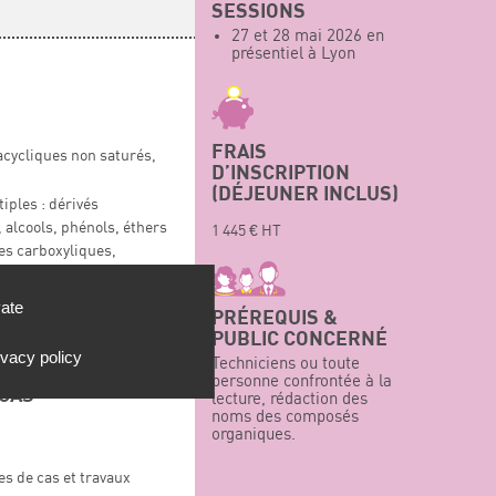
SESSIONS
27 et 28 mai 2026 en
présentiel à Lyon
FRAIS
acycliques non saturés,
D’INSCRIPTION
(DÉJEUNER INCLUS)
iples : dérivés
alcools, phénols, éthers
1 445 € HT
es carboxyliques,
 sels, amides, nitriles.
Cahn, Ingold et Prelog
vate
PRÉREQUIS &
o-acides…
PUBLIC CONCERNÉ
ivacy policy
Techniciens ou toute
personne confrontée à la
 CAS
lecture, rédaction des
noms des composés
organiques.
es de cas et travaux