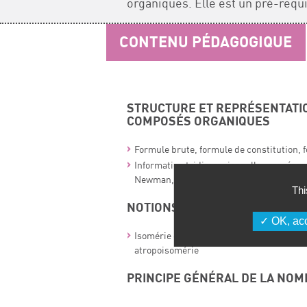
organiques. Elle est un pré-requ
CONTENU PÉDAGOGIQUE
STRUCTURE ET REPRÉSENTATI
COMPOSÉS ORGANIQUES
Formule brute, formule de constitution, 
Information tridimensionnelle : représe
Newman, Fischer et perspective
Thi
NOTIONS D’ISOMÉRIE ET DE ST
OK, acc
Isomérie de constitution, tautomérie, st
atropoisomérie
PRINCIPE GÉNÉRAL DE LA NO